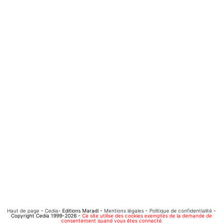
Haut de page
-
Cedia
- Editions Maradi -
Mentions légales
-
Politique de confidentialité
-
Copyright Cedia 1999-2026 -
Ce site utilise des cookies exemptés de la demande de
consentement quand vous êtes connecté