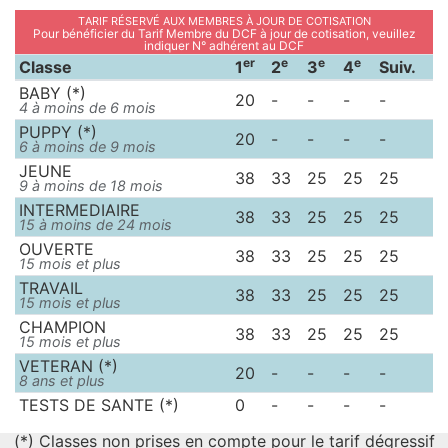
Tarif réservé aux membres à jour de cotisation
Pour bénéficier du Tarif Membre du DCF à jour de cotisation, veuillez
indiquer N° adhérent au DCF
er
e
e
e
Classe
1
2
3
4
Suiv.
BABY (*)
20
-
-
-
-
4 à moins de 6 mois
PUPPY (*)
20
-
-
-
-
6 à moins de 9 mois
JEUNE
38
33
25
25
25
9 à moins de 18 mois
INTERMEDIAIRE
38
33
25
25
25
15 à moins de 24 mois
OUVERTE
38
33
25
25
25
15 mois et plus
TRAVAIL
38
33
25
25
25
15 mois et plus
CHAMPION
38
33
25
25
25
15 mois et plus
VETERAN (*)
20
-
-
-
-
8 ans et plus
TESTS DE SANTE (*)
0
-
-
-
-
(*) Classes non prises en compte pour le tarif dégressif