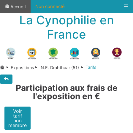
Non connecté
Accueil
La Cynophilie en
France
Tarifs
Expositions
N.E. Drahthaar (51)
Participation aux frais de
l'exposition en €
Voir
tarif
non
membre