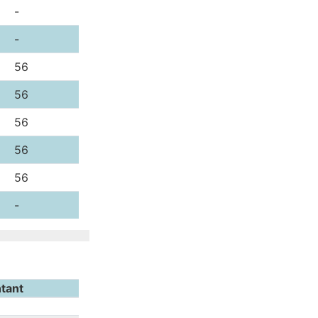
-
-
56
56
56
56
56
-
tant