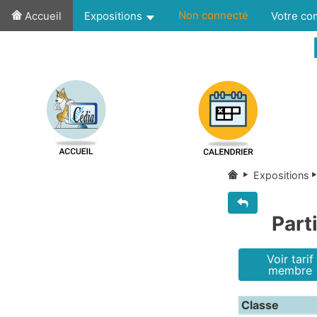
Non connecté
Accueil
Expositions
Votre c
Expositions
Part
Voir tarif
membre
Classe