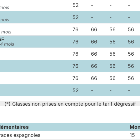
52
-
-
-
 mois
52
-
-
-
 mois
76
66
56
56
8 mois
RE
76
66
56
56
24 mois
76
66
56
56
76
66
56
56
76
66
56
56
52
-
-
-
(*) Classes non prises en compte pour le tarif dégressif
lémentaires
Mon
races espagnoles
15