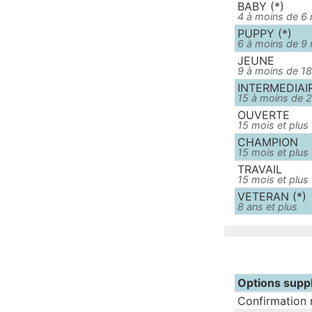
BABY (*)
4 à moins de 6
PUPPY (*)
6 à moins de 9
JEUNE
9 à moins de 1
INTERMEDIAI
15 à moins de 
OUVERTE
15 mois et plus
CHAMPION
15 mois et plus
TRAVAIL
15 mois et plus
VETERAN (*)
8 ans et plus
Options supp
Confirmation 