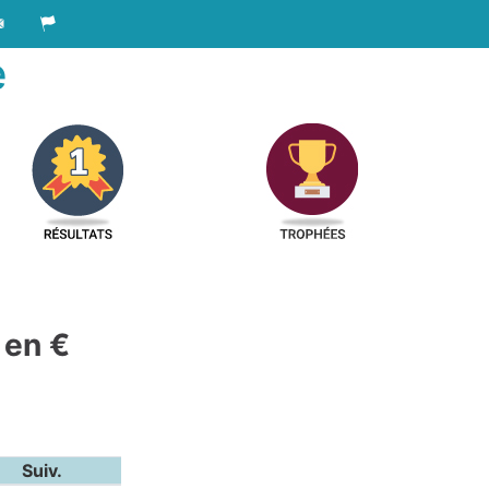
e
 en €
Suiv.