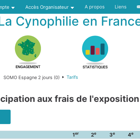
A propos
Liens
ompte
Accès Organisateur
La Cynophilie en Franc
Tarifs
SOMO Espagne 2 jours (0)
icipation aux frais de l'exposition
er
e
e
e
1
2
3
4