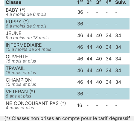
er
e
e
e
Classe
1
2
3
4
Suiv.
BABY (*)
36
-
-
-
-
4 à moins de 6 mois
PUPPY (*)
36
-
-
-
-
6 à moins de 9 mois
JEUNE
46
44
40
34
34
9 à moins de 18 mois
INTERMEDIAIRE
46
44
40
34
34
15 à moins de 24 mois
OUVERTE
46
44
40
34
34
15 mois et plus
TRAVAIL
46
44
40
34
34
15 mois et plus
CHAMPION
46
44
40
34
34
15 mois et plus
VETERAN (*)
36
-
-
-
-
8 ans et plus
NE CONCOURANT PAS (*)
16
-
-
-
-
4 mois et plus
(*) Classes non prises en compte pour le tarif dégressif