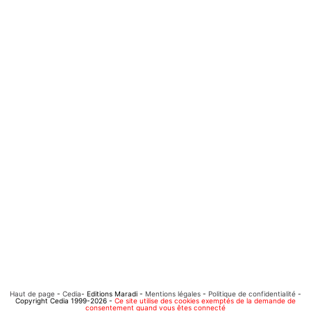
Haut de page
-
Cedia
- Editions Maradi -
Mentions légales
-
Politique de confidentialité
-
Copyright Cedia 1999-2026 -
Ce site utilise des cookies exemptés de la demande de
consentement quand vous êtes connecté