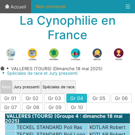
Non connecté
Accueil
La Cynophilie en
France
VALLERES (TOURS) (Dimanche 18 mai 2025)
Spéciales de race et Jury pressenti
Race
Jury pressenti
Spéciales de race
Gr 01
Gr 02
Gr 03
Gr 04
Gr 05
Gr 06
Gr 07
Gr 08
Gr 09
Gr 10
VALLERES (TOURS) (Groupe 4 : dimanche 18 mai
2025)
TECKEL STANDARD Poil Ras
KOTLAR Robert
TECKEL STANDARD Poil Long
KOTLAR Robert