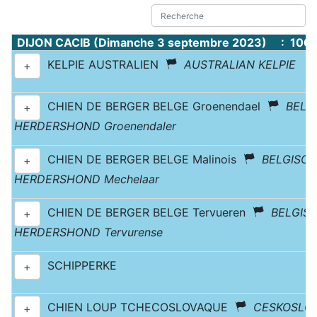
DIJON CACIB (Dimanche 3 septembre 2023) : 1067
KELPIE AUSTRALIEN
AUSTRALIAN KELPIE
+
CHIEN DE BERGER BELGE Groenendael
BELG
+
HERDERSHOND Groenendaler
CHIEN DE BERGER BELGE Malinois
BELGISC
+
HERDERSHOND Mechelaar
CHIEN DE BERGER BELGE Tervueren
BELGIS
+
HERDERSHOND Tervurense
SCHIPPERKE
+
CHIEN LOUP TCHECOSLOVAQUE
CESKOSLO
+