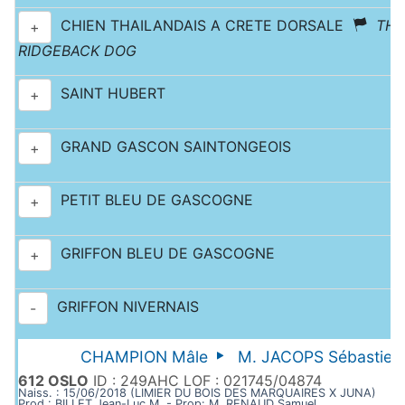
CHIEN THAILANDAIS A CRETE DORSALE
THA
+
RIDGEBACK DOG
SAINT HUBERT
+
GRAND GASCON SAINTONGEOIS
+
PETIT BLEU DE GASCOGNE
+
GRIFFON BLEU DE GASCOGNE
+
GRIFFON NIVERNAIS
-
CHAMPION Mâle
M. JACOPS Sébastien
612 OSLO
ID : 249AHC LOF : 021745/04874
Naiss. : 15/06/2018 (LIMIER DU BOIS DES MARQUAIRES X JUNA)
Prod : BILLET Jean-Luc M. - Prop: M. RENAUD Samuel