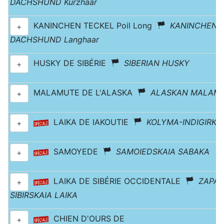
DACHSHUND Kurzhaar
KANINCHEN TECKEL Poil Long
KANINCHEN-
+
DACHSHUND Langhaar
HUSKY DE SIBÉRIE
SIBERIAN HUSKY
+
MALAMUTE DE L'ALASKA
ALASKAN MALAM
+
LAIKA DE IAKOUTIE
KOLYMA-INDIGIRKA
+
SAMOYEDE
SAMOIEDSKAIA SABAKA
+
LAIKA DE SIBÉRIE OCCIDENTALE
ZAPA
+
SIBIRSKAIA LAIKA
CHIEN D'OURS DE
+