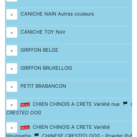
CANICHE NAIN Autres couleurs
+
CANICHE TOY Noir
+
GRIFFON BELGE
+
GRIFFON BRUXELLOIS
+
PETIT BRABANCON
+
CHIEN CHINOIS A CRETE Variété nue
CH
+
CRESTED DOG
CHIEN CHINOIS A CRETE Variété
+
Houppette
CHINESE CRESTED DOG - Powder Puff