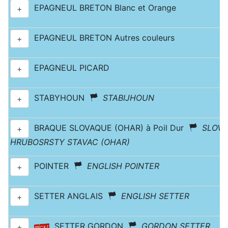
EPAGNEUL BRETON Blanc et Orange
+
EPAGNEUL BRETON Autres couleurs
+
EPAGNEUL PICARD
+
STABYHOUN
STABIJHOUN
+
BRAQUE SLOVAQUE (OHAR) à Poil Dur
SLOV
+
HRUBOSRSTY STAVAC (OHAR)
POINTER
ENGLISH POINTER
+
SETTER ANGLAIS
ENGLISH SETTER
+
SETTER GORDON
GORDON SETTER
+