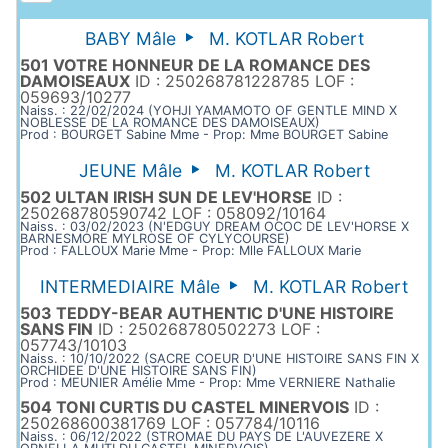
BABY Mâle
M. KOTLAR Robert
501 VOTRE HONNEUR DE LA ROMANCE DES
DAMOISEAUX
ID : 250268781228785 LOF :
059693/10277
Naiss. : 22/02/2024 (YOHJI YAMAMOTO OF GENTLE MIND X
NOBLESSE DE LA ROMANCE DES DAMOISEAUX)
Prod : BOURGET Sabine Mme - Prop: Mme BOURGET Sabine
JEUNE Mâle
M. KOTLAR Robert
502 ULTAN IRISH SUN DE LEV'HORSE
ID :
250268780590742 LOF : 058092/10164
Naiss. : 03/02/2023 (N'EDGUY DREAM OCOC DE LEV'HORSE X
BARNESMORE MYLROSE OF CYLYCOURSE)
Prod : FALLOUX Marie Mme - Prop: Mlle FALLOUX Marie
INTERMEDIAIRE Mâle
M. KOTLAR Robert
503 TEDDY-BEAR AUTHENTIC D'UNE HISTOIRE
SANS FIN
ID : 250268780502273 LOF :
057743/10103
Naiss. : 10/10/2022 (SACRE COEUR D'UNE HISTOIRE SANS FIN X
ORCHIDEE D'UNE HISTOIRE SANS FIN)
Prod : MEUNIER Amélie Mme - Prop: Mme VERNIERE Nathalie
504 TONI CURTIS DU CASTEL MINERVOIS
ID :
250268600381769 LOF : 057784/10116
Naiss. : 06/12/2022 (STROMAE DU PAYS DE L'AUVEZERE X