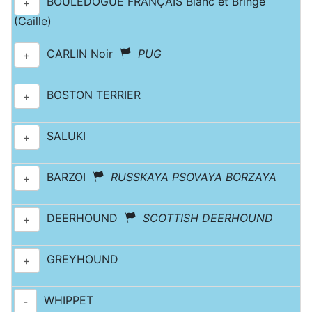
BOULEDOGUE FRANÇAIS Blanc et Bringé
+
(Caille)
CARLIN Noir
PUG
+
BOSTON TERRIER
+
SALUKI
+
BARZOI
RUSSKAYA PSOVAYA BORZAYA
+
DEERHOUND
SCOTTISH DEERHOUND
+
GREYHOUND
+
WHIPPET
-