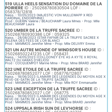
519 ULLA HEELS SENSATION DU DOMAINE DE LA
POIRIERE
ID : 250268780830504 LOF :
058378/12818
Naiss. : 10/05/2023 (MAJESTIC VON MULLEWAPP X RED
CARDINAL ENDORPHINE)
Prod : GUERIN Valérie / BEAUCHAMP Laura Mmes - Prop: Mlle
BEAUCHAMP Laura
520 UMBER DE LA TRUFFE SACREE
ID :
250268780930386 LOF : 059325
Naiss. : 28/08/2023 (STAR FAFNIR DE LA TRUFFE SACREE X
SELENA DES FEES DE L'OR BLANC)
Prod : MAMMOS Jennifer Mme - Prop: Mlle DELIVRY Emma
521 UN AUTRE MONDE OF WINDSOR'S HOUSE
ID :
250268502241235 LOF : 058431
Naiss. : 14/05/2023 (COLLOONEY EYE AS A KYTE X ROYAL
WALTZ DU HARAS D'HELIOS)
Prod : COCQUEMPOT Marine Mme - Prop: Mme BRARD Jennifer
522 UNE ETOILE DE LA TRUFFE SACREE
ID :
250268780852077 LOF : 058776/12807
Naiss. : 18/06/2023 (LAMARR DES LEGENDES DU MOYEN AGE X
REVE-DE-SATIN DE LA TRUFFE SACREE)
Prod : MAMMOS Jennifer Mme - Prop: Mlle ROY Emmanuelle
523 UNE EXCEPTION DE LA TRUFFE SACREE
ID :
250268780852027 LOF : 058775
Naiss. : 18/06/2023 (LAMARR DES LEGENDES DU MOYEN AGE X
REVE-DE-SATIN DE LA TRUFFE SACREE)
Prod : MAMMOS Jennifer Mme - Prop: Mme BRARD Jennifer
524 UPPSALA IRISH SUN DE LEV'HORSE
ID :