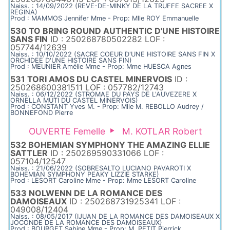
Naiss. : 14/09/2022 (REVE-DE-MINKY DE LA TRUFFE SACREE X
REGINA)
Prod : MAMMOS Jennifer Mme - Prop: Mlle ROY Emmanuelle
530 TO BRING ROUND AUTHENTIC D'UNE HISTOIRE
SANS FIN
ID : 250268780502282 LOF :
057744/12639
Naiss. : 10/10/2022 (SACRE COEUR D'UNE HISTOIRE SANS FIN X
ORCHIDEE D'UNE HISTOIRE SANS FIN)
Prod : MEUNIER Amélie Mme - Prop: Mme HUESCA Agnes
531 TORI AMOS DU CASTEL MINERVOIS
ID :
250268600381511 LOF : 057782/12743
Naiss. : 06/12/2022 (STROMAE DU PAYS DE L'AUVEZERE X
ORNELLA MUTI DU CASTEL MINERVOIS)
Prod : CONSTANT Yves M. - Prop: Mlle M. REBOLLO Audrey /
BONNEFOND Pierre
OUVERTE Femelle
M. KOTLAR Robert
532 BOHEMIAN SYMPHONY THE AMAZING ELLIE
SATTLER
ID : 250269590331066 LOF :
057104/12547
Naiss. : 21/06/2022 (SOBRESALTO LUCIANO PAVAROTI X
BOHEMIAN SYMPHONY PEAKY LIZZIE STARKE)
Prod : LESORT Caroline Mme - Prop: Mme LESORT Caroline
533 NOLWENN DE LA ROMANCE DES
DAMOISEAUX
ID : 250268731925341 LOF :
049008/12404
Naiss. : 08/05/2017 (IJUAN DE LA ROMANCE DES DAMOISEAUX X
JOCONDE DE LA ROMANCE DES DAMOISEAUX)
Prod : BOURGET Sabine Mme - Prop: M. PETIT Pierrick