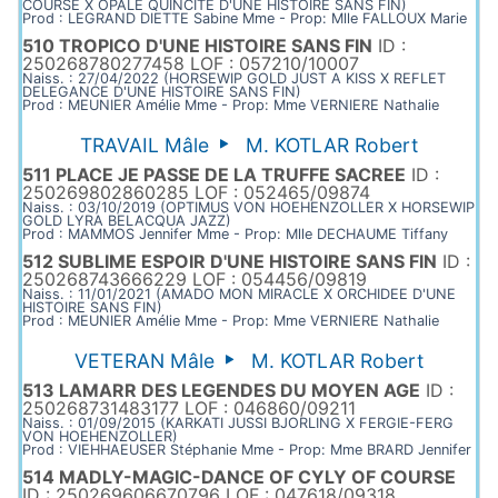
COURSE X OPALE QUINCITE D'UNE HISTOIRE SANS FIN)
Prod : LEGRAND DIETTE Sabine Mme - Prop: Mlle FALLOUX Marie
510 TROPICO D'UNE HISTOIRE SANS FIN
ID :
250268780277458 LOF : 057210/10007
Naiss. : 27/04/2022 (HORSEWIP GOLD JUST A KISS X REFLET
DELEGANCE D'UNE HISTOIRE SANS FIN)
Prod : MEUNIER Amélie Mme - Prop: Mme VERNIERE Nathalie
TRAVAIL Mâle
M. KOTLAR Robert
511 PLACE JE PASSE DE LA TRUFFE SACREE
ID :
250269802860285 LOF : 052465/09874
Naiss. : 03/10/2019 (OPTIMUS VON HOEHENZOLLER X HORSEWIP
GOLD LYRA BELACQUA JAZZ)
Prod : MAMMOS Jennifer Mme - Prop: Mlle DECHAUME Tiffany
512 SUBLIME ESPOIR D'UNE HISTOIRE SANS FIN
ID :
250268743666229 LOF : 054456/09819
Naiss. : 11/01/2021 (AMADO MON MIRACLE X ORCHIDEE D'UNE
HISTOIRE SANS FIN)
Prod : MEUNIER Amélie Mme - Prop: Mme VERNIERE Nathalie
VETERAN Mâle
M. KOTLAR Robert
513 LAMARR DES LEGENDES DU MOYEN AGE
ID :
250268731483177 LOF : 046860/09211
Naiss. : 01/09/2015 (KARKATI JUSSI BJORLING X FERGIE-FERG
VON HOEHENZOLLER)
Prod : VIEHHAEUSER Stéphanie Mme - Prop: Mme BRARD Jennifer
514 MADLY-MAGIC-DANCE OF CYLY OF COURSE
ID : 250269606670796 LOF : 047618/09318