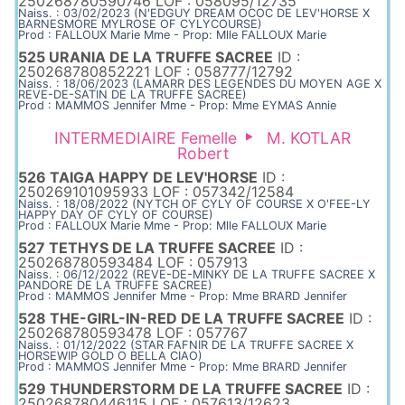
250268780590746 LOF : 058095/12735
Naiss. : 03/02/2023 (N'EDGUY DREAM OCOC DE LEV'HORSE X
BARNESMORE MYLROSE OF CYLYCOURSE)
Prod : FALLOUX Marie Mme - Prop: Mlle FALLOUX Marie
525 URANIA DE LA TRUFFE SACREE
ID :
250268780852221 LOF : 058777/12792
Naiss. : 18/06/2023 (LAMARR DES LEGENDES DU MOYEN AGE X
REVE-DE-SATIN DE LA TRUFFE SACREE)
Prod : MAMMOS Jennifer Mme - Prop: Mme EYMAS Annie
INTERMEDIAIRE Femelle
M. KOTLAR
Robert
526 TAIGA HAPPY DE LEV'HORSE
ID :
250269101095933 LOF : 057342/12584
Naiss. : 18/08/2022 (NYTCH OF CYLY OF COURSE X O'FEE-LY
HAPPY DAY OF CYLY OF COURSE)
Prod : FALLOUX Marie Mme - Prop: Mlle FALLOUX Marie
527 TETHYS DE LA TRUFFE SACREE
ID :
250268780593484 LOF : 057913
Naiss. : 06/12/2022 (REVE-DE-MINKY DE LA TRUFFE SACREE X
PANDORE DE LA TRUFFE SACREE)
Prod : MAMMOS Jennifer Mme - Prop: Mme BRARD Jennifer
528 THE-GIRL-IN-RED DE LA TRUFFE SACREE
ID :
250268780593478 LOF : 057767
Naiss. : 01/12/2022 (STAR FAFNIR DE LA TRUFFE SACREE X
HORSEWIP GOLD O BELLA CIAO)
Prod : MAMMOS Jennifer Mme - Prop: Mme BRARD Jennifer
529 THUNDERSTORM DE LA TRUFFE SACREE
ID :
250268780446115 LOF : 057613/12623