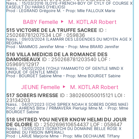
Naiss. : 15/03/2016 (ILOYE-FRENCH-BOY OF CYLY OF COURSE X
EASEULT DU HARAS D'HELIOS)
Prod : LEGRAND Grégoire M. - Prop: Mlle FALLOUX Marie
BABY Femelle
M. KOTLAR Robert
515 VICTOIRE DE LA TRUFFE SACREE
ID :
250268781207534 LOF : 059836
Naiss. : 09/03/2024 (LAMARR DES LEGENDES DU MOYEN AGE X
REGINA)
Prod : MAMMOS Jennifer Mme - Prop: Mme BRARD Jennifer
516 VILLA MEDICIS DE LA ROMANCE DES
DAMOISEAUX
ID : 250268781203540 LOF :
059691/12917
Naiss. : 04/02/2024 (YOHJI YAMAMOTO OF GENTLE MIND X
UNIQUE OF GENTLE MIND)
Prod : BOURGET Sabine Mme - Prop: Mme BOURGET Sabine
JEUNE Femelle
M. KOTLAR Robert
517 SOBERS IVRESSE
ID : 380260050015121 LOI :
23134203
Naiss. : 04/07/2023 ((CH) SIPREX NOAH X SOBERS DORIS MAE)
Prod : AHRENS Bitte / PRIMAVERA Pierluigi Mme M. - Prop: Mme
BOURGET Sabine
518 UHTRED YOU NEVER KNOW HELMI DU JOUR
DE GLOIRE
ID : 250269610654437 LOF : 058647
Naiss. : 13/05/2023 (SCRATCHI DU DOMAINE BELLE ROSE X
ROBINE DU FRISON IMPERIAL)
Prod : LARUE Marjorie Mme - Prop: Mlle DECHAUME Tiffany