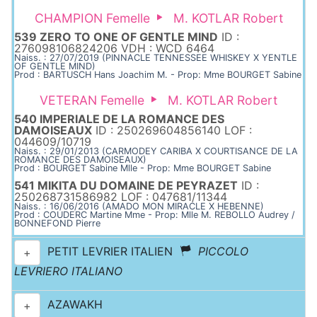
CHAMPION Femelle
M. KOTLAR Robert
539 ZERO TO ONE OF GENTLE MIND
ID :
276098106824206 VDH : WCD 6464
Naiss. : 27/07/2019 (PINNACLE TENNESSEE WHISKEY X YENTLE
OF GENTLE MIND)
Prod : BARTUSCH Hans Joachim M. - Prop: Mme BOURGET Sabine
VETERAN Femelle
M. KOTLAR Robert
540 IMPERIALE DE LA ROMANCE DES
DAMOISEAUX
ID : 250269604856140 LOF :
044609/10719
Naiss. : 29/01/2013 (CARMODEY CARIBA X COURTISANCE DE LA
ROMANCE DES DAMOISEAUX)
Prod : BOURGET Sabine Mlle - Prop: Mme BOURGET Sabine
541 MIKITA DU DOMAINE DE PEYRAZET
ID :
250268731586982 LOF : 047681/11344
Naiss. : 16/06/2016 (AMADO MON MIRACLE X HEBENNE)
Prod : COUDERC Martine Mme - Prop: Mlle M. REBOLLO Audrey /
BONNEFOND Pierre
PETIT LEVRIER ITALIEN
PICCOLO
+
LEVRIERO ITALIANO
AZAWAKH
+