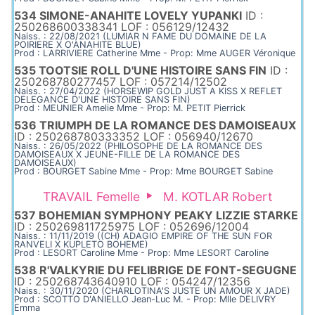
534 SIMONE-ANAHITE LOVELY YUPANKI
ID :
250268600338341 LOF : 056129/12432
Naiss. : 22/08/2021 (LUMIAR N FAME DU DOMAINE DE LA
POIRIERE X O'ANAHITE BLUE)
Prod : LARRIVIERE Catherine Mme - Prop: Mme AUGER Véronique
535 TOOTSIE ROLL D'UNE HISTOIRE SANS FIN
ID :
250268780277457 LOF : 057214/12502
Naiss. : 27/04/2022 (HORSEWIP GOLD JUST A KISS X REFLET
DELEGANCE D'UNE HISTOIRE SANS FIN)
Prod : MEUNIER Amelie Mme - Prop: M. PETIT Pierrick
536 TRIUMPH DE LA ROMANCE DES DAMOISEAUX
ID : 250268780333352 LOF : 056940/12670
Naiss. : 26/05/2022 (PHILOSOPHE DE LA ROMANCE DES
DAMOISEAUX X JEUNE-FILLE DE LA ROMANCE DES
DAMOISEAUX)
Prod : BOURGET Sabine Mme - Prop: Mme BOURGET Sabine
TRAVAIL Femelle
M. KOTLAR Robert
537 BOHEMIAN SYMPHONY PEAKY LIZZIE STARKE
ID : 250269811725975 LOF : 052696/12004
Naiss. : 11/11/2019 ((CH) ADAGIO EMPIRE OF THE SUN FOR
RANVELI X KUPLETO BOHEME)
Prod : LESORT Caroline Mme - Prop: Mme LESORT Caroline
538 R'VALKYRIE DU FELIBRIGE DE FONT-SEGUGNE
ID : 250268743640910 LOF : 054247/12356
Naiss. : 30/11/2020 (CHARLOTINA'S JUSTE UN AMOUR X JADE)
Prod : SCOTTO D'ANIELLO Jean-Luc M. - Prop: Mlle DELIVRY
Emma