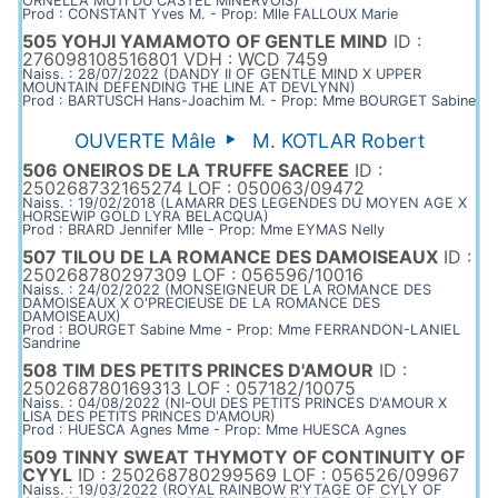
ORNELLA MUTI DU CASTEL MINERVOIS)
Prod : CONSTANT Yves M. - Prop: Mlle FALLOUX Marie
505 YOHJI YAMAMOTO OF GENTLE MIND
ID :
276098108516801 VDH : WCD 7459
Naiss. : 28/07/2022 (DANDY II OF GENTLE MIND X UPPER
MOUNTAIN DEFENDING THE LINE AT DEVLYNN)
Prod : BARTUSCH Hans-Joachim M. - Prop: Mme BOURGET Sabine
OUVERTE Mâle
M. KOTLAR Robert
506 ONEIROS DE LA TRUFFE SACREE
ID :
250268732165274 LOF : 050063/09472
Naiss. : 19/02/2018 (LAMARR DES LEGENDES DU MOYEN AGE X
HORSEWIP GOLD LYRA BELACQUA)
Prod : BRARD Jennifer Mlle - Prop: Mme EYMAS Nelly
507 TILOU DE LA ROMANCE DES DAMOISEAUX
ID :
250268780297309 LOF : 056596/10016
Naiss. : 24/02/2022 (MONSEIGNEUR DE LA ROMANCE DES
DAMOISEAUX X O'PRECIEUSE DE LA ROMANCE DES
DAMOISEAUX)
Prod : BOURGET Sabine Mme - Prop: Mme FERRANDON-LANIEL
Sandrine
508 TIM DES PETITS PRINCES D'AMOUR
ID :
250268780169313 LOF : 057182/10075
Naiss. : 04/08/2022 (NI-OUI DES PETITS PRINCES D'AMOUR X
LISA DES PETITS PRINCES D'AMOUR)
Prod : HUESCA Agnes Mme - Prop: Mme HUESCA Agnes
509 TINNY SWEAT THYMOTY OF CONTINUITY OF
CYYL
ID : 250268780299569 LOF : 056526/09967
Naiss. : 19/03/2022 (ROYAL RAINBOW R'YTAGE OF CYLY OF