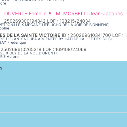
rore
OUVERTE Femelle
M. MORBELLI Jean-Jacques
 : 250269300194342 LOF : 168215/24034
E PETRONILLE X MEGANE LIFE UGHO DE LA JOIE DE BIONNENS)
ophie
ES DE LA SAINTE VICTOIRE
ID : 250269610341700 LOF :
RIE D'ELAN X NOUBA ARGENTEE BY HATI DE L'ALLEE DES BOIS)
GAY Frédérique
: 250269610265218 LOF : 169108/24069
UGE X OLY DE LA NOE D'ORIENT)
RIE Aurore
s