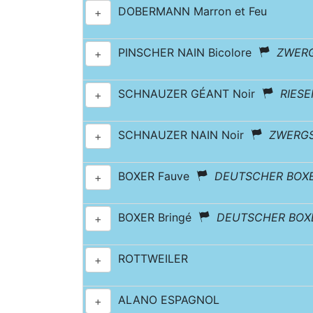
DOBERMANN Marron et Feu
+
PINSCHER NAIN Bicolore
ZWER
+
SCHNAUZER GÉANT Noir
RIES
+
SCHNAUZER NAIN Noir
ZWERG
+
BOXER Fauve
DEUTSCHER BOX
+
BOXER Bringé
DEUTSCHER BOX
+
ROTTWEILER
+
ALANO ESPAGNOL
+