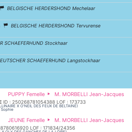
BELGISCHE HERDERSHOND Mechelaar
en
BELGISCHE HERDERSHOND Tervurense
R SCHAEFERHUND Stockhaar
EUTSCHER SCHAEFERHUND Langstockhaar
PUPPY Femelle
M. MORBELLI Jean-Jacques
E
ID : 250268781054388 LOF : 173733
LLINAIRE X O'NEIL DES FEUX DE BELTAINE)
 Sophie
JEUNE Femelle
M. MORBELLI Jean-Jacques
68780616920 LOF : 171834/24356
E X OLY DES GANCHES DE LA LOIRE)