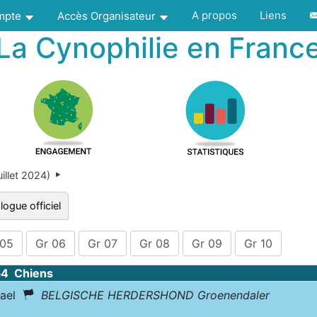
A propos
Liens
ompte
Accès Organisateur
La Cynophilie en Franc
illet 2024)
logue officiel
 05
Gr 06
Gr 07
Gr 08
Gr 09
Gr 10
54 Chiens
dael
BELGISCHE HERDERSHOND Groenendaler