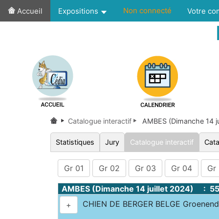
Non connecté
Accueil
Expositions
Votre c
Catalogue interactif
AMBES (Dimanche 14 ju
Statistiques
Jury
Catalogue interactif
Cata
Gr 01
Gr 02
Gr 03
Gr 04
Gr
AMBES (Dimanche 14 juillet 2024) : 5
CHIEN DE BERGER BELGE Groenen
+