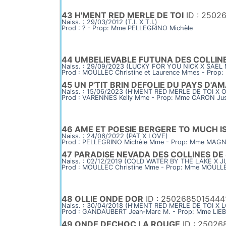
43 H'MENT RED MERLE DE TOI
ID : 2502
Naiss. : 29/03/2012 (T.I. X T.I.)
Prod : ? - Prop: Mme PELLEGRINO Michèle
44 UMBELIEVABLE FUTUNA DES COLLIN
Naiss. : 29/09/2023 (LUCKY FOR YOU NICK X SAE
Prod : MOULLEC Christine et Laurence Mmes - Prop
45 UN P'TIT BRIN DEFOLIE DU PAYS D'A
Naiss. : 15/06/2023 (H'MENT RED MERLE DE TOI X
Prod : VARENNES Kelly Mme - Prop: Mme CARON Jus
46 AME ET POESIE BERGERE TO MUCH I
Naiss. : 24/06/2022 (PAT X LOVE)
Prod : PELLEGRINO Michèle Mme - Prop: Mme MAGN
47 PARADISE NEVADA DES COLLINES DE
Naiss. : 02/12/2019 (COLD WATER BY THE LAKE X 
Prod : MOULLEC Christine Mme - Prop: Mme MOULLE
48 OLLIE ONDE DOR
ID : 2502685015444
Naiss. : 30/04/2018 (H'MENT RED MERLE DE TOI 
Prod : GANDAUBERT Jean-Marc M. - Prop: Mme LIEB
49 ONDE DECHOC LA ROUGE
ID : 25026