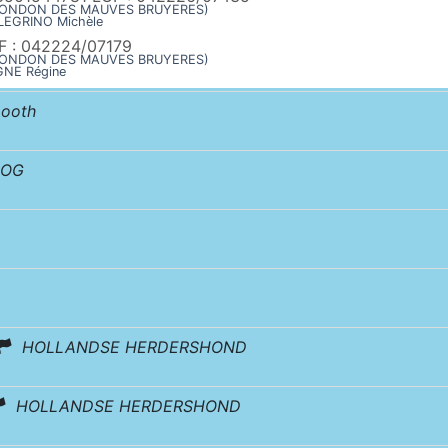
X LONDON DES MAUVES BRUYERES)
LEGRINO Michèle
F : 042224/07179
X LONDON DES MAUVES BRUYERES)
GNE Régine
ooth
DOG
HOLLANDSE HERDERSHOND
HOLLANDSE HERDERSHOND