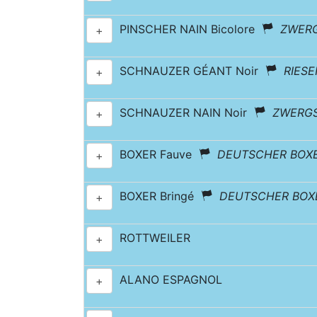
PINSCHER NAIN Bicolore
ZWER
+
SCHNAUZER GÉANT Noir
RIES
+
SCHNAUZER NAIN Noir
ZWERG
+
BOXER Fauve
DEUTSCHER BOX
+
BOXER Bringé
DEUTSCHER BOX
+
ROTTWEILER
+
ALANO ESPAGNOL
+