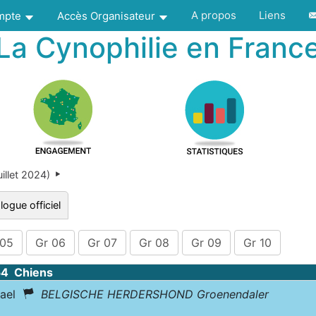
A propos
Liens
ompte
Accès Organisateur
La Cynophilie en Franc
illet 2024)
logue officiel
 05
Gr 06
Gr 07
Gr 08
Gr 09
Gr 10
54 Chiens
dael
BELGISCHE HERDERSHOND Groenendaler