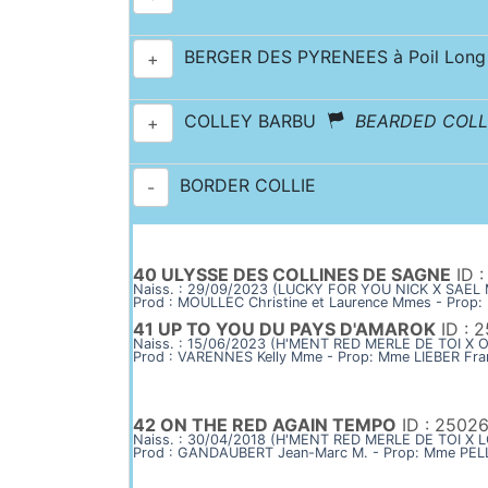
BERGER DES PYRENEES à Poil Long
+
COLLEY BARBU
BEARDED COLL
+
BORDER COLLIE
-
40 ULYSSE DES COLLINES DE SAGNE
ID 
Naiss. : 29/09/2023 (LUCKY FOR YOU NICK X SAE
Prod : MOULLEC Christine et Laurence Mmes - Prop:
41 UP TO YOU DU PAYS D'AMAROK
ID : 
Naiss. : 15/06/2023 (H'MENT RED MERLE DE TOI X
Prod : VARENNES Kelly Mme - Prop: Mme LIEBER Fra
42 ON THE RED AGAIN TEMPO
ID : 2502
Naiss. : 30/04/2018 (H'MENT RED MERLE DE TOI 
Prod : GANDAUBERT Jean-Marc M. - Prop: Mme PEL