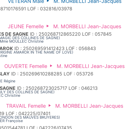
VETERAN Mâle
M. MORBELLI Jean-Jacques
68710176591 LOF : 032816/03978
JEUNE Femelle
M. MORBELLI Jean-Jacques
ES DE SAGNE
ID : 250268712865220 LOF : 057845
L MAGIC DES COLLINES DE SAGNE)
: Mme MOULLEC Christine
MAROK
ID : 250269591412423 LOF : 056843
 ORIGINE AMAROK IN THE NAME OF LOVE)
tine
OUVERTE Femelle
M. MORBELLI Jean-Jacques
SLAY
ID : 250269610288285 LOF : 053726
E Régine
 SAGNE
ID : 250268723025717 LOF : 046213
JULY DES COLLINES DE SAGNE)
C Christine
TRAVAIL Femelle
M. MORBELLI Jean-Jacques
19 LOF : 042225/07401
X LONDON DES MAUVES BRUYERES)
ER Françoise
8501544781 LOF : 042226/07435