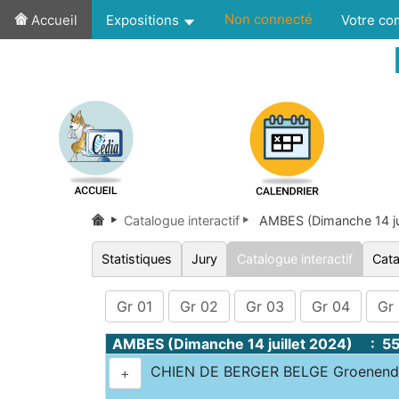
Non connecté
Accueil
Expositions
Votre c
Catalogue interactif
AMBES (Dimanche 14 ju
Statistiques
Jury
Catalogue interactif
Cata
Gr 01
Gr 02
Gr 03
Gr 04
Gr
AMBES (Dimanche 14 juillet 2024) : 5
CHIEN DE BERGER BELGE Groenen
+