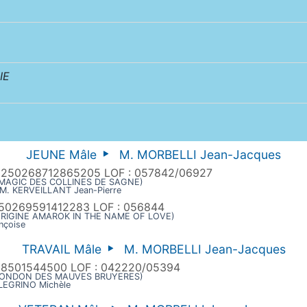
IE
JEUNE Mâle
M. MORBELLI Jean-Jacques
: 250268712865205 LOF : 057842/06927
L MAGIC DES COLLINES DE SAGNE)
 M. KERVEILLANT Jean-Pierre
250269591412283 LOF : 056844
 ORIGINE AMAROK IN THE NAME OF LOVE)
nçoise
TRAVAIL Mâle
M. MORBELLI Jean-Jacques
68501544500 LOF : 042220/05394
X LONDON DES MAUVES BRUYERES)
LEGRINO Michèle