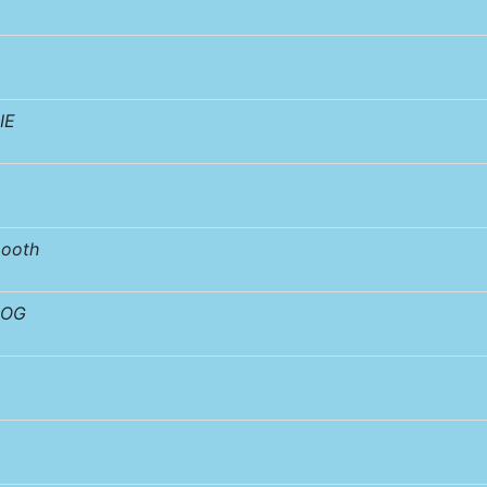
IE
ooth
DOG