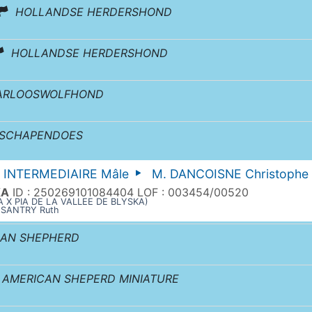
HOLLANDSE HERDERSHOND
HOLLANDSE HERDERSHOND
ARLOOSWOLFHOND
 SCHAPENDOES
INTERMEDIAIRE Mâle
M. DANCOISNE Christophe
KA
ID : 250269101084404 LOF : 003454/00520
A X PIA DE LA VALLEE DE BLYSKA)
e SANTRY Ruth
IAN SHEPHERD
AMERICAN SHEPERD MINIATURE