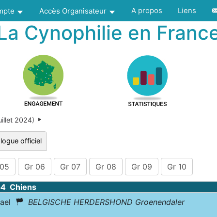
A propos
Liens
ompte
Accès Organisateur
La Cynophilie en Franc
illet 2024)
logue officiel
 05
Gr 06
Gr 07
Gr 08
Gr 09
Gr 10
54 Chiens
dael
BELGISCHE HERDERSHOND Groenendaler