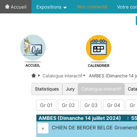
Non connecté
Accueil
Expositions
Votre c
Catalogue interactif
AMBES (Dimanche 14 ju
Statistiques
Jury
Catalogue interactif
Cata
Gr 01
Gr 02
Gr 03
Gr 04
Gr
AMBES (Dimanche 14 juillet 2024) : 5
CHIEN DE BERGER BELGE Groenen
+