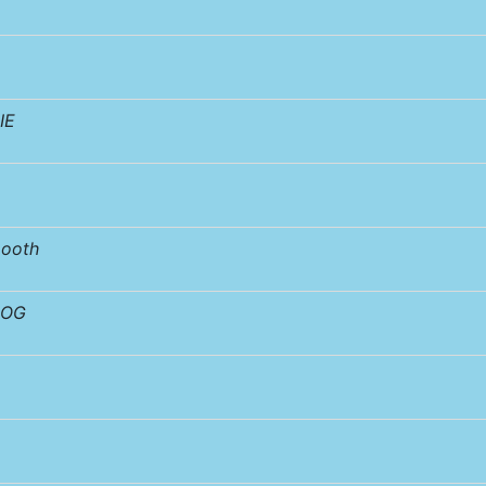
IE
ooth
DOG