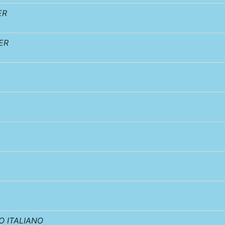
ER
ER
 ITALIANO