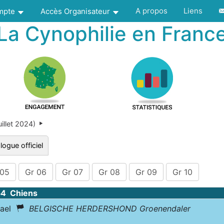
A propos
Liens
ompte
Accès Organisateur
La Cynophilie en Franc
illet 2024)
logue officiel
 05
Gr 06
Gr 07
Gr 08
Gr 09
Gr 10
54 Chiens
dael
BELGISCHE HERDERSHOND Groenendaler