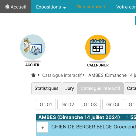
Non connecté
Accueil
Expositions
Votre c
Catalogue interactif
AMBES (Dimanche 14 ju
Statistiques
Jury
Catalogue interactif
Cata
Gr 01
Gr 02
Gr 03
Gr 04
Gr
AMBES (Dimanche 14 juillet 2024) : 5
CHIEN DE BERGER BELGE Groenen
+