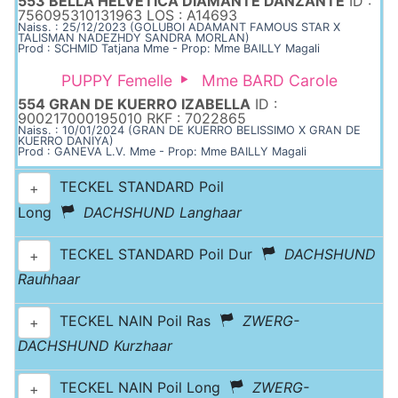
553 BELLA HELVETICA DIAMANTE DANZANTE
ID :
756095310131963 LOS : A14693
Naiss. : 25/12/2023 (GOLUBOI ADAMANT FAMOUS STAR X
TALISMAN NADEZHDY SANDRA MORLAN)
Prod : SCHMID Tatjana Mme - Prop: Mme BAILLY Magali
PUPPY Femelle
Mme BARD Carole
554 GRAN DE KUERRO IZABELLA
ID :
900217000195010 RKF : 7022865
Naiss. : 10/01/2024 (GRAN DE KUERRO BELISSIMO X GRAN DE
KUERRO DANIYA)
Prod : GANEVA L.V. Mme - Prop: Mme BAILLY Magali
TECKEL STANDARD Poil
+
Long
DACHSHUND Langhaar
TECKEL STANDARD Poil Dur
DACHSHUND
+
Rauhhaar
TECKEL NAIN Poil Ras
ZWERG-
+
DACHSHUND Kurzhaar
TECKEL NAIN Poil Long
ZWERG-
+