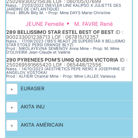
250269300215636 LOF : 060105/07699
Naiss. : 21/03/2022 (NEVLER LINE KALIPSO X JULIETTE DES
JARDINS DE L'ATLANTIQUE)
Prod : BRUN Billy M. - Prop: Mme DAYS Marie-Christine
JEUNE Femelle
M. FAVRE René
289 BELLISSIMO STAR ESTEL BEST OF BEST
ID :
900233001238713 LOF : 067815/12357
Naiss. : 17/09/2023 (185'S READT 2B SUPERSTAR X BELLISIMO
STAR ETOILE PERSI ORANGE BLYZ)
Prod : NIKOLAYEVNA SEMENOV Anna Mme - Prop: M. Mme
D'OLIVEIRA Jean-Claude et Valérie
290 PYRENEES POM'S UNIQ QUEEN VICTORIA
ID :
250269591665420 LOF : 065448/12556
Naiss. : 14/10/2023 (AESTHETICS PEPE NERO X JOSEPHINE IZ
ANGELOV VOSTOKA)
Prod : ALFIERI Chantal Mme - Prop: Mme LALLEE Vanessa
EURASIER
+
AKITA INU
+
AKITA AMÉRICAIN
+