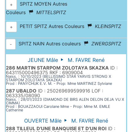
SPITZ MOYEN Autres
+
Couleurs
MITTELSPITZ
PETIT SPITZ Autres Couleurs
KLEINSPITZ
+
SPITZ NAIN Autres couleurs
ZWERGSPITZ
-
JEUNE Mâle
M. FAVRE René
286 MARTIN STARPOM ZOLOTAYA SKAZKA
ID :
643115000496375 RKF : 6909004
Naiss. : 10/10/2023 (BELLISSIMO STAR YARVIS STRONG X
STARPOM ZOLOTAYA SKAZKA)
Prod : PANYCHUK E.V. M. - Prop: Mme MARTINEZ Sylviane
287 UBALDO
ID : 250269699599916 LOF :
063335/08090
Naiss. : 28/01/2023 (DIAMOND DE BIRS ALEN DELON DEJA VU X
CIMMA)
Prod : BOUAZZAOUI Carolane Mme - Prop: Mme M. EMILE
Catherine
OUVERTE Mâle
M. FAVRE René
288 TILLEUL D'UNE BANQUISE ET D'UN ROI
ID :