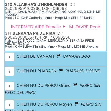
310 ALLAIKHA'S U'HIGHLANDER
ID :
250269591160266 LOF : 019598
Naiss. : 10/04/2023 (SAMURAIKUMA NO AKACHAN X ICHIHIME
TAKARA)
Prod : LOUCHE Catherine Mme - Prop: Mlle SELLIER Karine
INTERMEDIAIRE Femelle
M. FAVRE René
311 BERKANA PRIDE RIKA
ID :
900233000057134 RKF : 6696256
Naiss. : 25/11/2022 (OKAMI MERKULOV X BERKANA PRIDE
VELVET ROYAL)
Prod : CHMELEVA Khristina Mme - Prop: Mlle MOSSE Alexane
CHIEN DE CANAAN
CANAAN DOG
+
CHIEN DU PHARAON
PHARAOH HOUND
+
CHIEN NU DU PEROU Grand
PERRO SIN
+
PELO DEL PERU
CHIEN NU DU PEROU Moyen
PERRO SIN
+