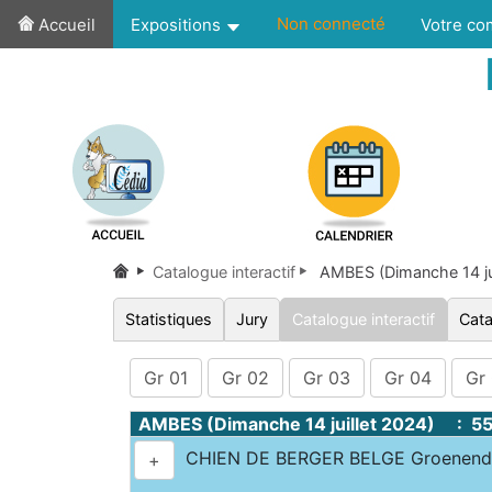
Non connecté
Accueil
Expositions
Votre c
Catalogue interactif
AMBES (Dimanche 14 ju
Statistiques
Jury
Catalogue interactif
Cata
Gr 01
Gr 02
Gr 03
Gr 04
Gr
AMBES (Dimanche 14 juillet 2024) : 5
CHIEN DE BERGER BELGE Groenen
+