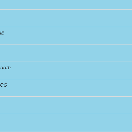
IE
ooth
DOG