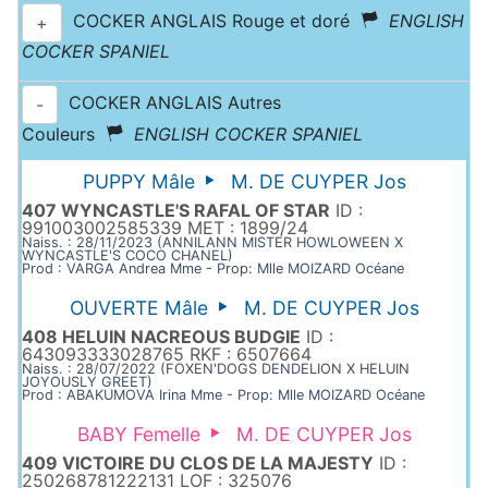
COCKER ANGLAIS Rouge et doré
ENGLISH
+
COCKER SPANIEL
COCKER ANGLAIS Autres
-
Couleurs
ENGLISH COCKER SPANIEL
PUPPY Mâle
M. DE CUYPER Jos
407 WYNCASTLE'S RAFAL OF STAR
ID :
991003002585339 MET : 1899/24
Naiss. : 28/11/2023 (ANNILANN MISTER HOWLOWEEN X
WYNCASTLE'S COCO CHANEL)
Prod : VARGA Andrea Mme - Prop: Mlle MOIZARD Océane
OUVERTE Mâle
M. DE CUYPER Jos
408 HELUIN NACREOUS BUDGIE
ID :
643093333028765 RKF : 6507664
Naiss. : 28/07/2022 (FOXEN'DOGS DENDELION X HELUIN
JOYOUSLY GREET)
Prod : ABAKUMOVA Irina Mme - Prop: Mlle MOIZARD Océane
BABY Femelle
M. DE CUYPER Jos
409 VICTOIRE DU CLOS DE LA MAJESTY
ID :
250268781222131 LOF : 325076