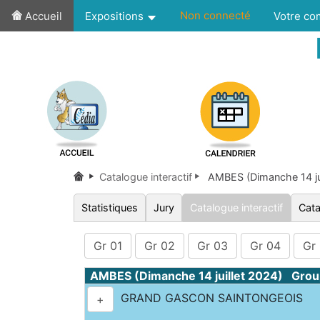
Non connecté
Accueil
Expositions
Votre c
Catalogue interactif
AMBES (Dimanche 14 ju
Statistiques
Jury
Catalogue interactif
Cata
Gr 01
Gr 02
Gr 03
Gr 04
Gr
AMBES (Dimanche 14 juillet 2024) Grou
GRAND GASCON SAINTONGEOIS
+