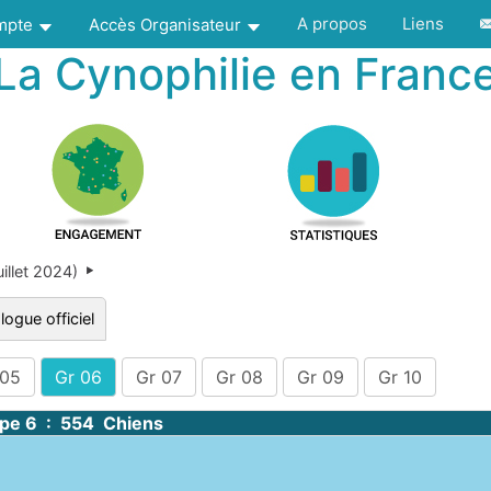
A propos
Liens
ompte
Accès Organisateur
La Cynophilie en Franc
illet 2024)
logue officiel
 05
Gr 06
Gr 07
Gr 08
Gr 09
Gr 10
pe 6 : 554 Chiens