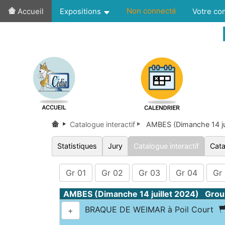
Non connecté
Accueil
Expositions
Votre c
Catalogue interactif
AMBES (Dimanche 14 ju
Statistiques
Jury
Catalogue interactif
Cata
Gr 01
Gr 02
Gr 03
Gr 04
Gr
AMBES (Dimanche 14 juillet 2024) Grou
BRAQUE DE WEIMAR à Poil Court
+