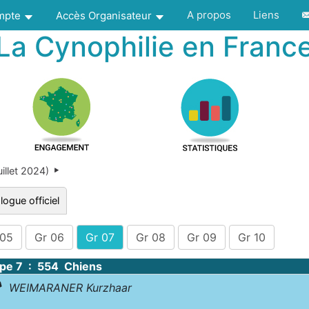
A propos
Liens
ompte
Accès Organisateur
La Cynophilie en Franc
illet 2024)
logue officiel
 05
Gr 06
Gr 07
Gr 08
Gr 09
Gr 10
pe 7 : 554 Chiens
WEIMARANER Kurzhaar