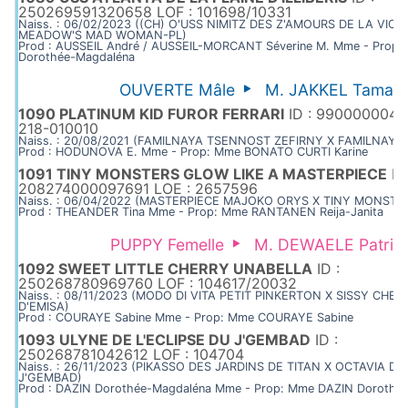
250269591320658 LOF : 101698/10331
Naiss. : 06/02/2023 ((CH) O'USS NIMITZ DES Z'AMOURS DE LA VIOL
MEADOW'S MAD WOMAN-PL)
Prod : AUSSEIL André / AUSSEIL-MORCANT Séverine M. Mme - Prop
Dorothée-Magdaléna
OUVERTE Mâle
M. JAKKEL Tamas
1090 PLATINUM KID FUROR FERRARI
ID : 9900000046
218-010010
Naiss. : 20/08/2021 (FAMILNAYA TSENNOST ZEFIRNY X FAMILNAY
Prod : HODUNOVA E. Mme - Prop: Mme BONATO CURTI Karine
1091 TINY MONSTERS GLOW LIKE A MASTERPIECE
ID 
208274000097691 LOE : 2657596
Naiss. : 06/04/2022 (MASTERPIECE MAJOKO ORYS X TINY MONST
Prod : THEANDER Tina Mme - Prop: Mme RANTANEN Reija-Janita
PUPPY Femelle
M. DEWAELE Patric
1092 SWEET LITTLE CHERRY UNABELLA
ID :
250268780969760 LOF : 104617/20032
Naiss. : 08/11/2023 (MODO DI VITA PETIT PINKERTON X SISSY CHER
D'EMISA)
Prod : COURAYE Sabine Mme - Prop: Mme COURAYE Sabine
1093 ULYNE DE L'ECLIPSE DU J'GEMBAD
ID :
250268781042612 LOF : 104704
Naiss. : 26/11/2023 (PIKASSO DES JARDINS DE TITAN X OCTAVIA DE
J'GEMBAD)
Prod : DAZIN Dorothée-Magdaléna Mme - Prop: Mme DAZIN Dorothé