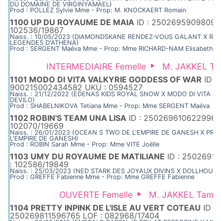
DU DOMAINE DE VIRGINYAMAEL)
Prod : POLLEZ Sylvie Mme - Prop: M. KNOCKAERT Romain
1100 UP DU ROYAUME DE MAIA
ID : 25026959098098
102536/19867
Naiss. : 10/05/2023 (DIAMONDSKANE RENDEZ-VOUS GALANT X R 
LEGENDES D'ATHENA)
Prod : SERGENT Maéva Mme - Prop: Mme RICHARD-NAM Elisabeth
INTERMEDIAIRE Femelle
M. JAKKEL Ta
1101 MODO DI VITA VALKYRIE GODDESS OF WAR
ID :
900215002434582 UKU : 0594527
Naiss. : 21/12/2022 (EDENAS KIDS ROYAL SNOW X MODO DI VITA M
DEVILO)
Prod : SHABELNIKOVA Tetiana Mme - Prop: Mme SERGENT Maéva
1102 ROBIN'S TEAM UNA LISA
ID : 250269610622996 L
102070/19669
Naiss. : 26/01/2023 (OCEAN S TWO DE L'EMPIRE DE GANESH X PRE
L'EMPIRE DE GANESH)
Prod : ROBIN Sarah Mme - Prop: Mme VITE Joëlle
1103 UMY DU ROYAUME DE MATILIANE
ID : 25026910
: 102586/19849
Naiss. : 25/03/2023 (NED STARK DES JOYAUX DIVINS X DOLLHOUSE
Prod : GREFFE Fabienne Mme - Prop: Mme GREFFE Fabienne
OUVERTE Femelle
M. JAKKEL Tama
1104 PRETTY INPINK DE L'ISLE AU VERT COTEAU
ID :
250269811596765 LOF : 082968/17404