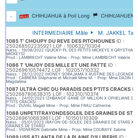
CHIHUAHUA à Poil Long
CHIHUAHUENO
-
INTERMEDIAIRE Mâle
M. JAKKEL Tam
1085 T' CHOUPY DU REVE DES PITCHOUNES
ID :
250268502235921 LOF : 100632/10304
Naiss. : 19/08/2022 (QUICKY-PL DES PETITS MICKEYS X QRYSTHAL 
MICKEYS)
Prod : LAMBRECHT Valérie Mme - Prop: Mme LAMBRECHT Valérie
1086 T 'UNJOY DES MILLE ET UNE PATTE
ID :
250269610574472 LOF : 102057/10332
Naiss. : 28/12/2022 (HONEY SORAJAMA X RUSTINE DES LEGENDES
Prod : CABRERA Stéphanie et Michaël Mme M. - Prop: Mme DAZIN Do
Magdaléna
1087 ULTRA CHIC DU PARADIS DES P'TITS CRACKS
ID 
250268780638315 LOF : 102310/10374
Naiss. : 24/02/2023 (ZHBANOF GAME OF MILLION X OPHELIANE DU
P'TITS CRACKS)
Prod : DUVAL Magali Mme - Prop: Mme FRAU Catherine
1088 UNPETITRAYONDESOLEIL DES GRAINES DE STA
250269610683961 LOF : 101501/10309
Naiss. : 05/01/2023 (RAYON-DE-SOLEIL DES GRAINES DE STARS X R
GRAINES DE STARS)
Prod : VIGNERON Gabrielle Mme - Prop: Mme COURAYE Sabine
1089 USS ATLANTA DE LA PLAINE D'ILLIBERIS
ID :