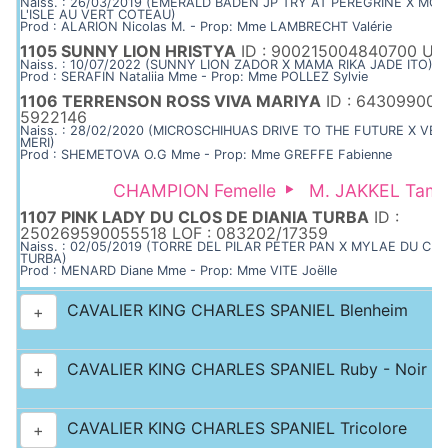
Naiss. : 26/03/2019 (EMERALD BADEN JP TRY AT PEREGRINE X MO
L'ISLE AU VERT COTEAU)
Prod : ALARION Nicolas M. - Prop: Mme LAMBRECHT Valérie
1105 SUNNY LION HRISTYA
ID : 900215004840700 UK
Naiss. : 10/07/2022 (SUNNY LION ZADOR X MAMA RIKA JADE ITO)
Prod : SERAFIN Nataliia Mme - Prop: Mme POLLEZ Sylvie
1106 TERRENSON ROSS VIVA MARIYA
ID : 643099000
5922146
Naiss. : 28/02/2020 (MICROSCHIHUAS DRIVE TO THE FUTURE X VETA
MERI)
Prod : SHEMETOVA O.G Mme - Prop: Mme GREFFE Fabienne
CHAMPION Femelle
M. JAKKEL Tam
1107 PINK LADY DU CLOS DE DIANIA TURBA
ID :
250269590055518 LOF : 083202/17359
Naiss. : 02/05/2019 (TORRE DEL PILAR PETER PAN X MYLAE DU CLO
TURBA)
Prod : MENARD Diane Mme - Prop: Mme VITE Joëlle
CAVALIER KING CHARLES SPANIEL Blenheim
+
CAVALIER KING CHARLES SPANIEL Ruby - Noir & 
+
CAVALIER KING CHARLES SPANIEL Tricolore
+