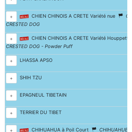
CHIEN CHINOIS A CRETE Variété nue
CH
+
CRESTED DOG
CHIEN CHINOIS A CRETE Variété Houppett
+
CRESTED DOG - Powder Puff
LHASSA APSO
+
SHIH TZU
+
EPAGNEUL TIBETAIN
+
TERRIER DU TIBET
+
CHIHUAHUA à Poil Court
CHIHUAHUEN
+