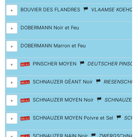
BOUVIER DES FLANDRES
VLAAMSE KOEHO
+
DOBERMANN Noir et Feu
+
DOBERMANN Marron et Feu
+
PINSCHER MOYEN
DEUTSCHER PINSC
+
SCHNAUZER GÉANT Noir
RIESENSCHN
+
SCHNAUZER MOYEN Noir
SCHNAUZER
+
SCHNAUZER MOYEN Poivre et Sel
SCH
+
SCHNAUZER NAIN Noir
ZWERGSCHNAU
+