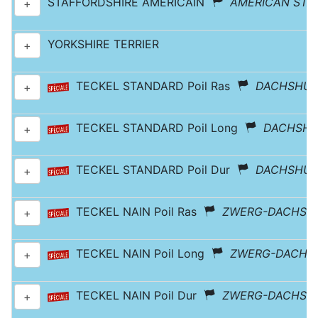
STAFFORDSHIRE AMÉRICAIN
AMERICAN STAF
+
YORKSHIRE TERRIER
+
TECKEL STANDARD Poil Ras
DACHSHUND
+
TECKEL STANDARD Poil Long
DACHSHU
+
TECKEL STANDARD Poil Dur
DACHSHUN
+
TECKEL NAIN Poil Ras
ZWERG-DACHSHU
+
TECKEL NAIN Poil Long
ZWERG-DACHSH
+
TECKEL NAIN Poil Dur
ZWERG-DACHSHU
+