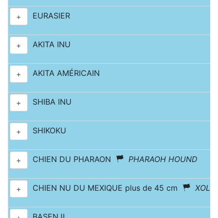
EURASIER
+
AKITA INU
+
AKITA AMÉRICAIN
+
SHIBA INU
+
SHIKOKU
+
CHIEN DU PHARAON
PHARAOH HOUND
+
CHIEN NU DU MEXIQUE plus de 45 cm
XOLO
+
BASENJI
+