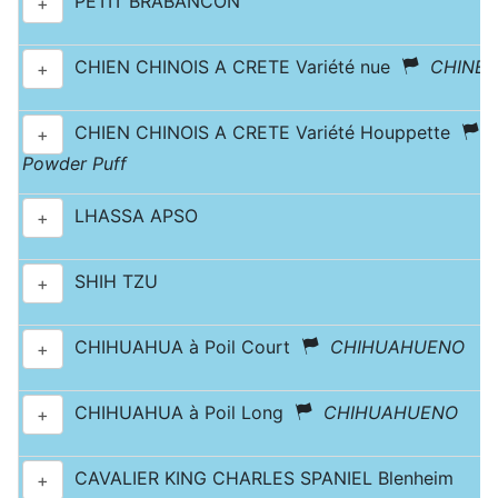
PETIT BRABANCON
+
CHIEN CHINOIS A CRETE Variété nue
CHINES
+
CHIEN CHINOIS A CRETE Variété Houppette
+
Powder Puff
LHASSA APSO
+
SHIH TZU
+
CHIHUAHUA à Poil Court
CHIHUAHUENO
+
CHIHUAHUA à Poil Long
CHIHUAHUENO
+
CAVALIER KING CHARLES SPANIEL Blenheim
+