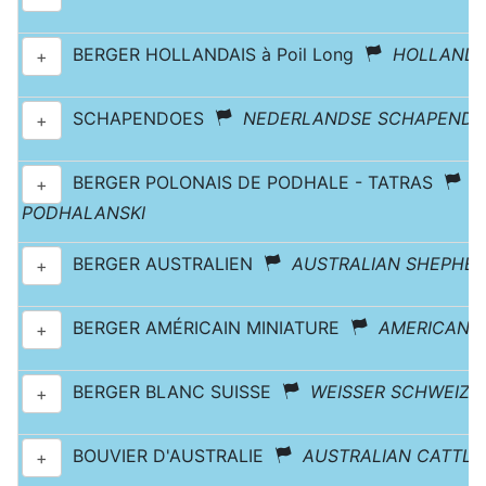
BERGER HOLLANDAIS à Poil Long
HOLLANDS
+
SCHAPENDOES
NEDERLANDSE SCHAPENDO
+
BERGER POLONAIS DE PODHALE - TATRAS
P
+
PODHALANSKI
BERGER AUSTRALIEN
AUSTRALIAN SHEPHE
+
BERGER AMÉRICAIN MINIATURE
AMERICAN S
+
BERGER BLANC SUISSE
WEISSER SCHWEIZ
+
BOUVIER D'AUSTRALIE
AUSTRALIAN CATTLE
+