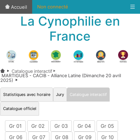
Non connecté
Accueil
La Cynophilie en
France
Catalogue interactif
MARTIGUES - CACIB - Alliance Latine (Dimanche 20 avril
2025)
Statistiques avec horaire
Jury
Catalogue interactif
Catalogue officiel
Gr 01
Gr 02
Gr 03
Gr 04
Gr 05
Gr 06
Gr 07
Gr 08
Gr 09
Gr 10