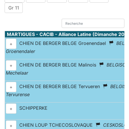
Gr 11
MARTIGUES - CACIB - Alliance Latine (Dimanche 20 
CHIEN DE BERGER BELGE Groenendael
BELG
+
Groenendaler
CHIEN DE BERGER BELGE Malinois
BELGISC
+
Mechelaar
CHIEN DE BERGER BELGE Tervueren
BELGIS
+
Tervurense
SCHIPPERKE
+
CHIEN LOUP TCHECOSLOVAQUE
CESKOSLOV
+