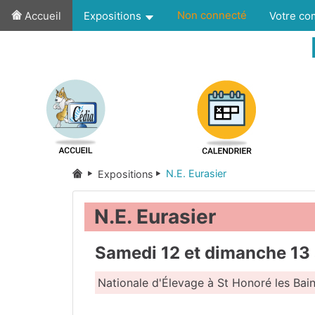
Non connecté
Accueil
Expositions
Votre c
N.E. Eurasier
Expositions
N.E. Eurasier
Samedi 12 et dimanche 13
Nationale d'Élevage à St Honoré les Bain
Nièvre
(58)