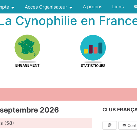
A propos
Liens
ompte
Accès Organisateur
La Cynophilie en Franc
 septembre 2026
CLUB FRANÇAI
s (58)
Conta