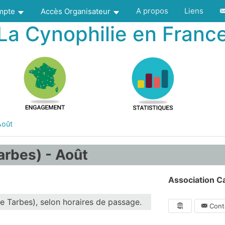
A propos
Liens
ompte
Accès Organisateur
La Cynophilie en Franc
Août
arbes) - Août
Association C
e Tarbes), selon horaires de passage.
Conta