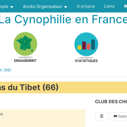
A propos
Liens
ompte
Accès Organisateur
La Cynophilie en Franc
t (66)
s du Tibet (66)
CLUB DES CHI
on
Conta