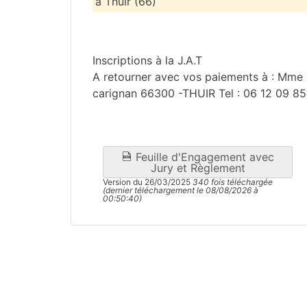
à Thuir (66)
Pyrénées-Orientales
(66)
Inscriptions à la J.A.T
A retourner avec vos paiements à :
Mme 
carignan 66300 -THUIR Tel : 06 12 09 85
Feuille d'Engagement avec
Jury et Règlement
Version du 26/03/2025
340 fois téléchargée
(dernier téléchargement le 08/08/2026 à
00:50:40)