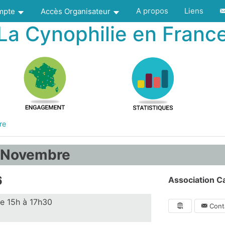
A propos
Liens
ompte
Accès Organisateur
La Cynophilie en Franc
re
- Novembre
6
Association C
e 15h à 17h30
Conta