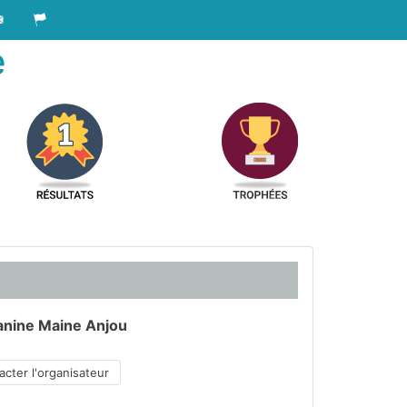
e
anine Maine Anjou
cter l'organisateur