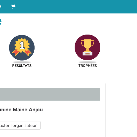
e
anine Maine Anjou
cter l'organisateur