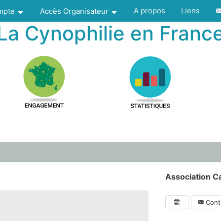
A propos
Liens
ompte
Accès Organisateur
La Cynophilie en Franc
Association C
Conta