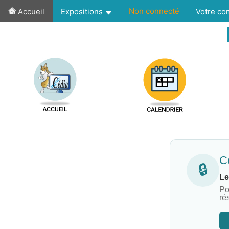
Non connecté
Accueil
Expositions
Votre c
Co
🔒
Le
Po
ré