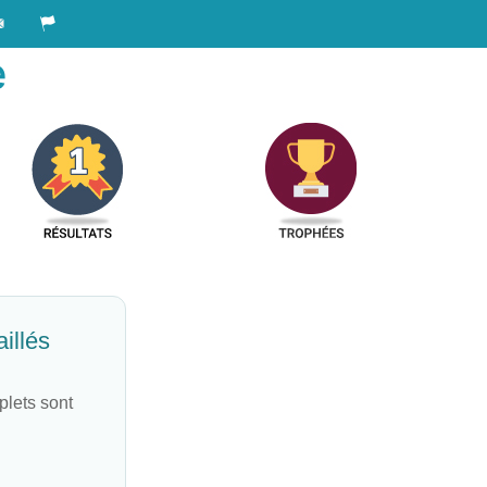
e
illés
plets sont