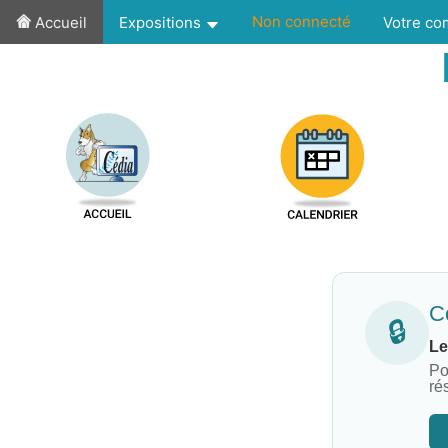
Non connecté
Accueil
Expositions
Votre c
Co
🔒
Le
Po
ré