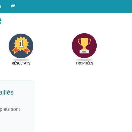
e
illés
plets sont