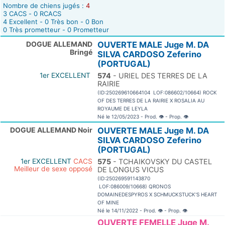
Nombre de chiens jugés :
4
3 CACS - 0 RCACS
4 Excellent - 0 Très bon - 0 Bon
0 Très prometteur - 0 Prometteur
DOGUE ALLEMAND
OUVERTE MALE Juge M. DA
Bringé
SILVA CARDOSO Zeferino
(PORTUGAL)
1er EXCELLENT
574
- URIEL DES TERRES DE LA
RAIRIE
(ID:250269610664104 LOF:086602/10664) ROCK
OF DES TERRES DE LA RAIRIE X ROSALIA AU
ROYAUME DE LEYLA
Né le 12/05/2023 - Prod.
👁
- Prop.
👁
DOGUE ALLEMAND Noir
OUVERTE MALE Juge M. DA
SILVA CARDOSO Zeferino
(PORTUGAL)
1er EXCELLENT
CACS
575
- TCHAIKOVSKY DU CASTEL
Meilleur de sexe opposé
DE LONGUS VICUS
(ID:250269591143870
LOF:086009/10668) QRONOS
DOMAINEDESPYROS X SCHMUCKSTUCK'S HEART
OF MINE
Né le 14/11/2022 - Prod.
👁
- Prop.
👁
OUVERTE FEMELLE Juge M.