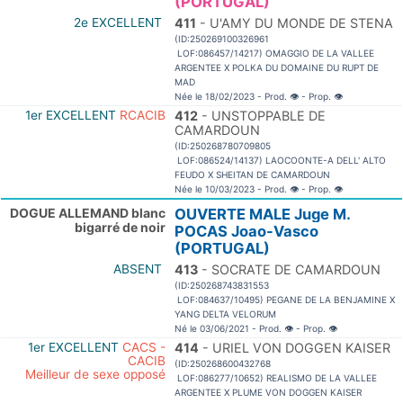
(PORTUGAL)
2e EXCELLENT
411
- U'AMY DU MONDE DE STENA
(ID:250269100326961
LOF:086457/14217) OMAGGIO DE LA VALLEE
ARGENTEE X POLKA DU DOMAINE DU RUPT DE
MAD
Née le 18/02/2023 - Prod.
👁
- Prop.
👁
1er EXCELLENT
RCACIB
412
- UNSTOPPABLE DE
CAMARDOUN
(ID:250268780709805
LOF:086524/14137) LAOCOONTE-A DELL' ALTO
FEUDO X SHEITAN DE CAMARDOUN
Née le 10/03/2023 - Prod.
👁
- Prop.
👁
DOGUE ALLEMAND blanc
OUVERTE MALE Juge M.
bigarré de noir
POCAS Joao-Vasco
(PORTUGAL)
ABSENT
413
- SOCRATE DE CAMARDOUN
(ID:250268743831553
LOF:084637/10495) PEGANE DE LA BENJAMINE X
YANG DELTA VELORUM
Né le 03/06/2021 - Prod.
👁
- Prop.
👁
1er EXCELLENT
CACS -
414
- URIEL VON DOGGEN KAISER
CACIB
(ID:250268600432768
Meilleur de sexe opposé
LOF:086277/10652) REALISMO DE LA VALLEE
ARGENTEE X PLUME VON DOGGEN KAISER