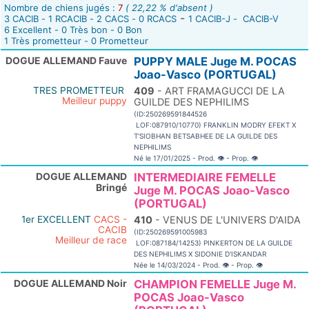
Nombre de chiens jugés :
7
( 22,22 % d'absent )
-
3 CACIB - 1 RCACIB - 2 CACS - 0 RCACS
1 CACIB-J - CACIB-V
6 Excellent - 0 Très bon - 0 Bon
1 Très prometteur - 0 Prometteur
DOGUE ALLEMAND Fauve
PUPPY MALE Juge M. POCAS
Joao-Vasco (PORTUGAL)
TRES PROMETTEUR
409
- ART FRAMAGUCCI DE LA
Meilleur puppy
GUILDE DES NEPHILIMS
(ID:250269591844526
LOF:087910/10770) FRANKLIN MODRY EFEKT X
T'SIOBHAN BETSABHEE DE LA GUILDE DES
NEPHILIMS
Né le 17/01/2025 - Prod.
👁
- Prop.
👁
DOGUE ALLEMAND
INTERMEDIAIRE FEMELLE
Bringé
Juge M. POCAS Joao-Vasco
(PORTUGAL)
1er EXCELLENT
CACS -
410
- VENUS DE L'UNIVERS D'AIDA
CACIB
(ID:250269591005983
Meilleur de race
LOF:087184/14253) PINKERTON DE LA GUILDE
DES NEPHILIMS X SIDONIE D'ISKANDAR
Née le 14/03/2024 - Prod.
👁
- Prop.
👁
DOGUE ALLEMAND Noir
CHAMPION FEMELLE Juge M.
POCAS Joao-Vasco