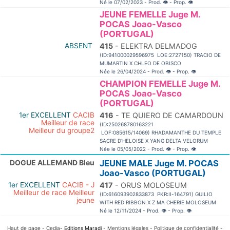
Né le 07/02/2023 - Prod.
👁
- Prop.
👁
JEUNE FEMELLE Juge M.
POCAS Joao-Vasco
(PORTUGAL)
ABSENT
415
- ELEKTRA DELMADOG
(ID:941000029596975 LOE:2727150) TRACIO DE
MUMARTIN X CHLEO DE OBISCO
Née le 26/04/2024 - Prod.
👁
- Prop.
👁
CHAMPION FEMELLE Juge M.
POCAS Joao-Vasco
(PORTUGAL)
1er EXCELLENT
CACIB
416
- TE QUIERO DE CAMARDOUN
Meilleur de race
(ID:250268780163221
Meilleur du groupe2
LOF:085615/14069) RHADAMANTHE DU TEMPLE
SACRE D'HELOISE X YANG DELTA VELORUM
Née le 05/05/2022 - Prod.
👁
- Prop.
👁
DOGUE ALLEMAND Bleu
JEUNE MALE Juge M. POCAS
Joao-Vasco (PORTUGAL)
1er EXCELLENT
CACIB - J
417
- ORUS MOLOSEUM
Meilleur de race Meilleur
(ID:616093902833873 PKR:II-164791) GUILIO
jeune
WITH RED RIBBON X Z MA CHERIE MOLOSEUM
Né le 12/11/2024 - Prod.
👁
- Prop.
👁
Haut de page
-
Cedia
- Editions Maradi -
Mentions légales
-
Politique de confidentialité
-