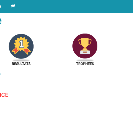
e
n
NCE