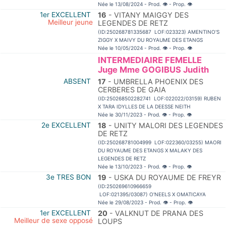
Née le 13/08/2024 - Prod.
👁
- Prop.
👁
1er EXCELLENT
16
- VITANY MAIGGY DES
Meilleur jeune
LEGENDES DE RETZ
(ID:250268781335687 LOF:023323) AMENTINO'S
ZIGGY X MAIVY DU ROYAUME DES ETANGS
Née le 10/05/2024 - Prod.
👁
- Prop.
👁
INTERMEDIAIRE FEMELLE
Juge Mme GOGIBUS Judith
ABSENT
17
- UMBRELLA PHOENIX DES
CERBERES DE GAIA
(ID:250268502282741 LOF:022022/03159) RUBEN
X TARA IDYLLES DE LA DEESSE NEITH
Née le 30/11/2023 - Prod.
👁
- Prop.
👁
2e EXCELLENT
18
- UNITY MALORI DES LEGENDES
DE RETZ
(ID:250268781004999 LOF:022360/03255) MAORI
DU ROYAUME DES ETANGS X MALAKY DES
LEGENDES DE RETZ
Née le 13/10/2023 - Prod.
👁
- Prop.
👁
3e TRES BON
19
- USKA DU ROYAUME DE FREYR
(ID:250269610966659
LOF:021395/03087) O'NEELS X OMATICAYA
Née le 29/08/2023 - Prod.
👁
- Prop.
👁
1er EXCELLENT
20
- VALKNUT DE PRANA DES
Meilleur de sexe opposé
LOUPS