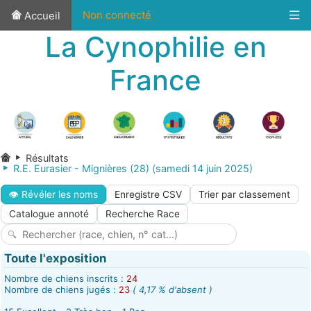
Non connecté
Accueil
La Cynophilie en
France
Résultats
R.E. Eurasier - Mignières (28) (samedi 14 juin 2025)
👁 Révéler les noms
Enregistre CSV
Trier par classement
Catalogue annoté
Recherche Race
Toute l'exposition
Nombre de chiens inscrits :
24
Nombre de chiens jugés :
23
( 4,17 % d'absent )