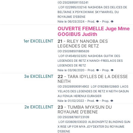
(ID:250269591155241
LOF:022995/03214) NASHOBA DES DELICES DE
BELTAINE X PSYKOKWAK SKY'MARVEL DU
ROYAUME D'EBENE
Née le 06/03/2024 - Prod.
👁
- Prop.
👁
OUVERTE FEMELLE Juge Mme
GOGIBUS Judith
1er EXCELLENT
21
- RILEY NANOBA DES
LEGENDES DE RETZ
(ID:250268501885626
LOF:014549/02325) NASHOBA GUITIK DES
LEGENDES DE RETZ X NANOI-FREELAOS DES
LEGENDES DE RETZ
Née le 03/06/2020 - Prod.
👁
- Prop.
👁
3e EXCELLENT
22
- TARA IDYLLES DE LA DEESSE
NEITH
(ID:250269590914902 LOF:018289/02660) LAOS
YELAOS DES LEGENDES DE RETZ X NEITH GASUN
AU FENUA HERENUI EURASIER
Née le 01/02/2022 - Prod.
👁
- Prop.
👁
2e EXCELLENT
23
- TUMBIA MYA'SUN DU
ROYAUME D'EBENE
(ID:250268780723109
LOF:020609/03020) ALBIONSPITZ BLINDING SUN
X RISE UP FOR MYA JOY'DEXTER DU ROYAUME
D'EBENE