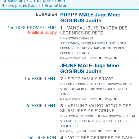
15 Excellent - 2 Très bon - 1 Bon
4 Très prometteur - 1 Prometteur
EURASIER
PUPPY MALE Juge Mme
GOGIBUS Judith
1er TRES PROMETTEUR
1
- VANDAL IBLYS TAKOBA DES
Meilleur puppy
LEGENDES DE RETZ
(ID:250268781499352
LOF:024667/02430) NASHOBA GUITIK DES
LEGENDES DE RETZ X TAKYNE RAVOS DES
LEGENDES DE RETZ
Né le 24/09/2024 - Prod.
👁
- Prop.
👁
JEUNE MALE Juge Mme
GOGIBUS Judith
1er EXCELLENT
2
- SPITZ FAMILY BRAVO
(ID:944125000026536 LKF:LV-61630/24) DOBY
VOM LOEKAMP X LEIIONSPITZQUITE SPECIAL
JUNICE
Né le 20/04/2024 - Prod.
👁
- Prop.
👁
2e EXCELLENT
3
- VEMUND VALKO JOGGIE DES
MURMURES DE SIGRUNE
(ID:250268781162238 LOF:022649/02378) JOKAI
VELCRO DES LEGENDES DE RETZ X SIGGIE DES
JOLIES FEES
Né le 12/03/2024 - Prod.
👁
- Prop.
👁
3e TRES BON
4
- VOLT DES CERBERES DE GAIA