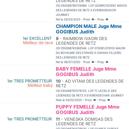
LEGENDES DE RETZ
(ID:250268780729460 LOF:020991/02305) MINOS
DES LEGENDES DE RETZ X EVERENDEAVOR
JOURNEY
Né le 25/03/2023 - Prod.
👁
- Prop.
👁
CHAMPION MALE Juge Mme
GOGIBUS Judith
1er EXCELLENT
9
- RAIMBOW IVAORI DES
Meilleur de race
LEGENDES DE RETZ
(ID:250268743362544 LOF:015081/01910) MAORI
DU ROYAUME DES ETANGS X IVANNA FILUCRO
DES LEGENDES DE RETZ
Né le 06/07/2020 - Prod.
👁
- Prop.
👁
BABY FEMELLE Juge Mme
GOGIBUS Judith
1er TRES PROMETTEUR
10
- AD VITAM DES LEGENDES DE
Meilleur baby
RETZ
(ID:250268781579703 LOF:?) UCCELO DES
LEGENDES DE RETZ X EVERENDEOVAR JOURNEY
Née le 03/02/2025 - Prod.
👁
- Prop.
👁
PUPPY FEMELLE Juge Mme
GOGIBUS Judith
1er TRES PROMETTEUR
11
- VENESKA OOMGAS DES
LEGENDES DE RETZ
(ID:250268781579530 LOF:024953) SARGAS