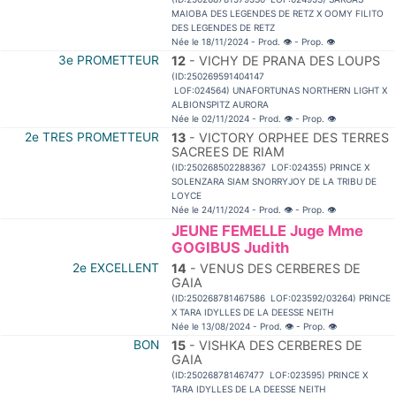
MAIOBA DES LEGENDES DE RETZ X OOMY FILITO
DES LEGENDES DE RETZ
Née le 18/11/2024 - Prod.
👁
- Prop.
👁
3e PROMETTEUR
12
- VICHY DE PRANA DES LOUPS
(ID:250269591404147
LOF:024564) UNAFORTUNAS NORTHERN LIGHT X
ALBIONSPITZ AURORA
Née le 02/11/2024 - Prod.
👁
- Prop.
👁
2e TRES PROMETTEUR
13
- VICTORY ORPHEE DES TERRES
SACREES DE RIAM
(ID:250268502288367 LOF:024355) PRINCE X
SOLENZARA SIAM SNORRYJOY DE LA TRIBU DE
LOYCE
Née le 24/11/2024 - Prod.
👁
- Prop.
👁
JEUNE FEMELLE Juge Mme
GOGIBUS Judith
2e EXCELLENT
14
- VENUS DES CERBERES DE
GAIA
(ID:250268781467586 LOF:023592/03264) PRINCE
X TARA IDYLLES DE LA DEESSE NEITH
Née le 13/08/2024 - Prod.
👁
- Prop.
👁
BON
15
- VISHKA DES CERBERES DE
GAIA
(ID:250268781467477 LOF:023595) PRINCE X
TARA IDYLLES DE LA DEESSE NEITH