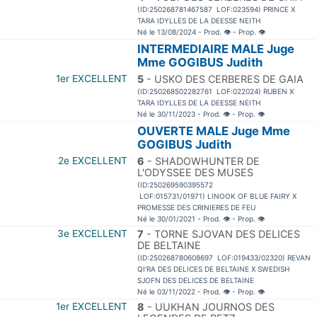
(ID:250268781467587 LOF:023594) PRINCE X
TARA IDYLLES DE LA DEESSE NEITH
Né le 13/08/2024 - Prod.
👁
- Prop.
👁
INTERMEDIAIRE MALE Juge
Mme GOGIBUS Judith
1er EXCELLENT
5
- USKO DES CERBERES DE GAIA
(ID:250268502282761 LOF:022024) RUBEN X
TARA IDYLLES DE LA DEESSE NEITH
Né le 30/11/2023 - Prod.
👁
- Prop.
👁
OUVERTE MALE Juge Mme
GOGIBUS Judith
2e EXCELLENT
6
- SHADOWHUNTER DE
L'ODYSSEE DES MUSES
(ID:250269590395572
LOF:015731/01971) LINOOK OF BLUE FAIRY X
PROMESSE DES CRINIERES DE FEU
Né le 30/01/2021 - Prod.
👁
- Prop.
👁
3e EXCELLENT
7
- TORNE SJOVAN DES DELICES
DE BELTAINE
(ID:250268780608697 LOF:019433/02320) REVAN
QI'RA DES DELICES DE BELTAINE X SWEDISH
SJOFN DES DELICES DE BELTAINE
Né le 03/11/2022 - Prod.
👁
- Prop.
👁
1er EXCELLENT
8
- UUKHAN JOURNOS DES