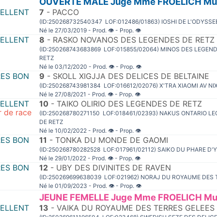
OUVERTE MALE Juge Mme FROELICH Mur
CELLENT
7
- PACCO
(ID:250268732540347 LOF:012486/01863) IOSHI DE L'ODYSSE
Né le 27/03/2019 - Prod.
👁
- Prop.
👁
CELLENT
8
- RASKO NOVANOS DES LEGENDES DE RETZ
(ID:250268743683869 LOF:015855/02064) MINOS DES LEGEND
RETZ
Né le 03/12/2020 - Prod.
👁
- Prop.
👁
RES BON
9
- SKOLL XIGJJA DES DELICES DE BELTAINE
(ID:250268743981384 LOF:016612/02076) X'TRA XIAOMI AV N
Né le 27/08/2021 - Prod.
👁
- Prop.
👁
CELLENT
10
- TAIKO OLIRIO DES LEGENDES DE RETZ
r de race
(ID:250268780271150 LOF:018461/02393) NAKUS ONTARIO L
DE RETZ
Né le 10/02/2022 - Prod.
👁
- Prop.
👁
ES BON
11
- TONKA DU MONDE DE GAOMI
(ID:250268780282528 LOF:017961/02112) SAIKO DU PHARE 
Né le 29/01/2022 - Prod.
👁
- Prop.
👁
ES BON
12
- UBY DES DIVINITES DE RAVEN
(ID:250269699638039 LOF:021962) NORAJ DU ROYAUME DES
Né le 01/09/2023 - Prod.
👁
- Prop.
👁
JEUNE FEMELLE Juge Mme FROELICH Mur
CELLENT
13
- VAIKA DU ROYAUME DES TERRES GELEES