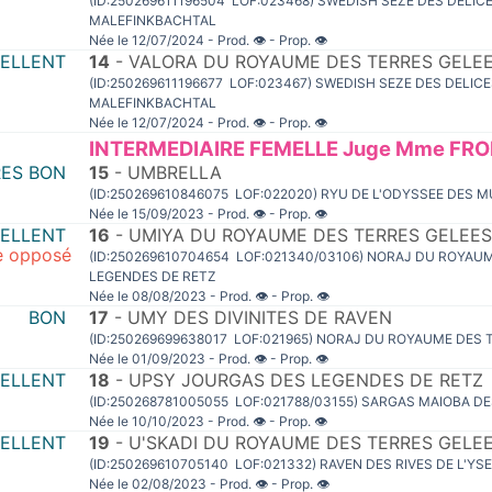
(ID:250269611196504 LOF:023468) SWEDISH SEZE DES DELIC
MALEFINKBACHTAL
Née le 12/07/2024 - Prod.
👁
- Prop.
👁
CELLENT
14
- VALORA DU ROYAUME DES TERRES GELE
(ID:250269611196677 LOF:023467) SWEDISH SEZE DES DELIC
MALEFINKBACHTAL
Née le 12/07/2024 - Prod.
👁
- Prop.
👁
INTERMEDIAIRE FEMELLE Juge Mme FROE
RES BON
15
- UMBRELLA
(ID:250269610846075 LOF:022020) RYU DE L'ODYSSEE DES M
Née le 15/09/2023 - Prod.
👁
- Prop.
👁
CELLENT
16
- UMIYA DU ROYAUME DES TERRES GELEES
xe opposé
(ID:250269610704654 LOF:021340/03106) NORAJ DU ROYA
LEGENDES DE RETZ
Née le 08/08/2023 - Prod.
👁
- Prop.
👁
BON
17
- UMY DES DIVINITES DE RAVEN
(ID:250269699638017 LOF:021965) NORAJ DU ROYAUME DES
Née le 01/09/2023 - Prod.
👁
- Prop.
👁
CELLENT
18
- UPSY JOURGAS DES LEGENDES DE RETZ
(ID:250268781005055 LOF:021788/03155) SARGAS MAIOBA 
Née le 10/10/2023 - Prod.
👁
- Prop.
👁
CELLENT
19
- U'SKADI DU ROYAUME DES TERRES GELE
(ID:250269610705140 LOF:021332) RAVEN DES RIVES DE L'
Née le 02/08/2023 - Prod.
👁
- Prop.
👁