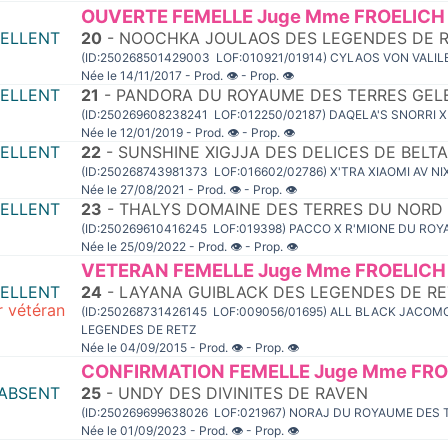
OUVERTE FEMELLE Juge Mme FROELICH 
CELLENT
20
- NOOCHKA JOULAOS DES LEGENDES DE 
(ID:250268501429003 LOF:010921/01914) CYLAOS VON VAL
Née le 14/11/2017 - Prod.
👁
- Prop.
👁
CELLENT
21
- PANDORA DU ROYAUME DES TERRES GEL
(ID:250269608238241 LOF:012250/02187) DAQELA'S SNORRI X
Née le 12/01/2019 - Prod.
👁
- Prop.
👁
CELLENT
22
- SUNSHINE XIGJJA DES DELICES DE BELTA
(ID:250268743981373 LOF:016602/02786) X'TRA XIAOMI AV N
Née le 27/08/2021 - Prod.
👁
- Prop.
👁
CELLENT
23
- THALYS DOMAINE DES TERRES DU NORD
(ID:250269610416245 LOF:019398) PACCO X R'MIONE DU RO
Née le 25/09/2022 - Prod.
👁
- Prop.
👁
VETERAN FEMELLE Juge Mme FROELICH 
CELLENT
24
- LAYANA GUIBLACK DES LEGENDES DE RE
r vétéran
(ID:250268731426145 LOF:009056/01695) ALL BLACK JACOM
LEGENDES DE RETZ
Née le 04/09/2015 - Prod.
👁
- Prop.
👁
CONFIRMATION FEMELLE Juge Mme FROE
ABSENT
25
- UNDY DES DIVINITES DE RAVEN
(ID:250269699638026 LOF:021967) NORAJ DU ROYAUME DES
Née le 01/09/2023 - Prod.
👁
- Prop.
👁