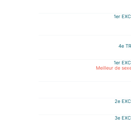
1er EX
4e T
1er EX
Meilleur de se
2e EX
3e EX