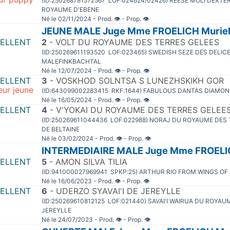
(ID:250268781572567 LOF:024624/02426) REESE MOLI'DEXT
ROYAUME D'EBENE
Né le 02/11/2024 - Prod.
👁
- Prop.
👁
JEUNE MALE Juge Mme FROELICH Murie
CELLENT
2
- VOLT DU ROYAUME DES TERRES GELEES
(ID:250269611193520 LOF:023465) SWEDISH SEZE DES DELIC
MALEFINKBACHTAL
Né le 12/07/2024 - Prod.
👁
- Prop.
👁
CELLENT
3
- VOSKHOD SOLNTSA S LUNEZHSKIKH GOR
eur jeune
(ID:643099002283415 RKF:1644) FABULOUS DANTAS DIAMOND
Né le 16/05/2024 - Prod.
👁
- Prop.
👁
CELLENT
4
- V'YOKAI DU ROYAUME DES TERRES GELEE
(ID:250269611044436 LOF:022988) NORAJ DU ROYAUME DES 
DE BELTAINE
Né le 03/02/2024 - Prod.
👁
- Prop.
👁
INTERMEDIAIRE MALE Juge Mme FROELI
CELLENT
5
- AMON SILVA TILIA
(ID:941000027969941 SPKP:25) ARTHUR RIO FROM WINGS OF
Né le 16/06/2023 - Prod.
👁
- Prop.
👁
CELLENT
6
- UDERZO SYAVAI'I DE JEREYLLE
(ID:250269610812125 LOF:021440) SAVAI'I WAIRUA DU ROYA
JEREYLLE
Né le 24/07/2023 - Prod.
👁
- Prop.
👁