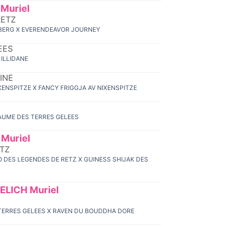
Muriel
RETZ
ILBERG X EVERENDEAVOR JOURNEY
EES
 ILLIDANE
INE
IXENSPITZE X FANCY FRIGGJA AV NIXENSPITZE
YAUME DES TERRES GELEES
Muriel
TZ
O DES LEGENDES DE RETZ X GUINESS SHIJAK DES
LICH Muriel
 TERRES GELEES X RAVEN DU BOUDDHA DORE