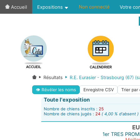
Non connecté
Accueil
Expositions
Votre c
Résultats
R.E. Eurasier - Strasbourg (67) (
👁 Révéler les noms
Enregistre CSV
Trier par
Toute l'exposition
Nombre de chiens inscrits :
25
Nombre de chiens jugés :
24
( 4,00 % d'absent )
EU
1er TRES PRO
Meill