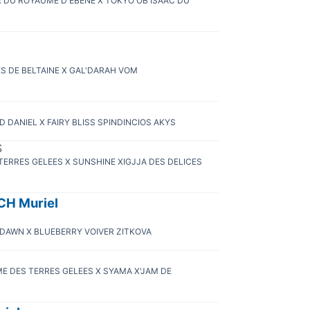
ER DU ROYAUME D'EBENE X TOKYO OB'ISAAC DU
l
ES DE BELTAINE X GAL'DARAH VOM
 DANIEL X FAIRY BLISS SPINDINCIOS AKYS
S
TERRES GELEES X SUNSHINE XIGJJA DES DELICES
CH Muriel
 DAWN X BLUEBERRY VOIVER ZITKOVA
UME DES TERRES GELEES X SYAMA X'JAM DE