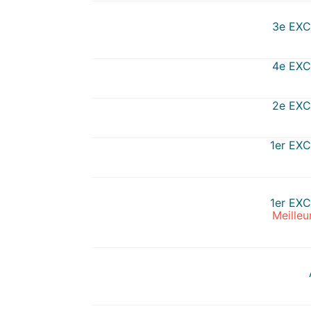
3e EX
4e EX
2e EX
1er EX
1er EX
Meilleu