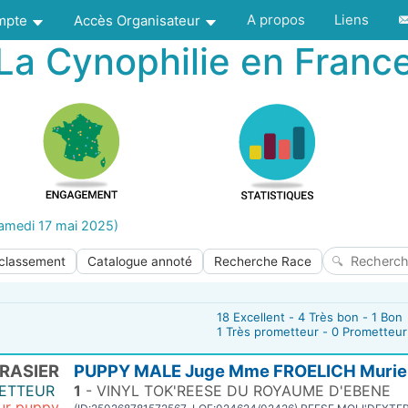
A propos
Liens
ompte
Accès Organisateur
La Cynophilie en Franc
samedi 17 mai 2025)
 classement
Catalogue annoté
Recherche Race
18 Excellent - 4 Très bon - 1 Bon
1 Très prometteur - 0 Prometteur
RASIER
PUPPY MALE Juge Mme FROELICH Murie
METTEUR
1
- VINYL TOK'REESE DU ROYAUME D'EBENE
eur puppy