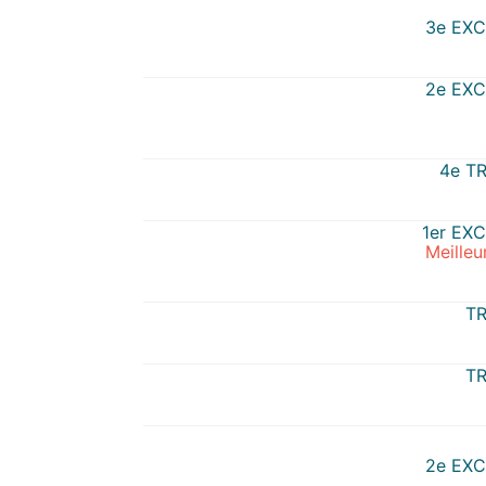
3e EX
2e EX
4e T
1er EX
Meilleu
TR
TR
2e EX