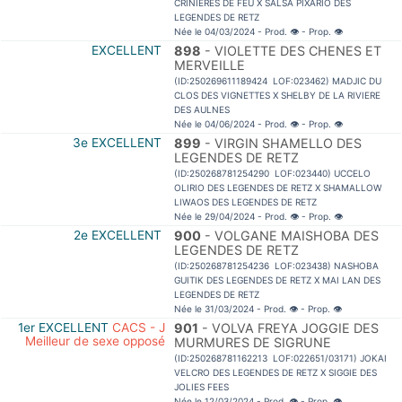
CRINIERES DE FEU X SALSA PIXARIO DES
LEGENDES DE RETZ
Née le 04/03/2024 - Prod.
👁
- Prop.
👁
EXCELLENT
898
- VIOLETTE DES CHENES ET
MERVEILLE
(ID:250269611189424 LOF:023462) MADJIC DU
CLOS DES VIGNETTES X SHELBY DE LA RIVIERE
DES AULNES
Née le 04/06/2024 - Prod.
👁
- Prop.
👁
3e EXCELLENT
899
- VIRGIN SHAMELLO DES
LEGENDES DE RETZ
(ID:250268781254290 LOF:023440) UCCELO
OLIRIO DES LEGENDES DE RETZ X SHAMALLOW
LIWAOS DES LEGENDES DE RETZ
Née le 29/04/2024 - Prod.
👁
- Prop.
👁
2e EXCELLENT
900
- VOLGANE MAISHOBA DES
LEGENDES DE RETZ
(ID:250268781254236 LOF:023438) NASHOBA
GUITIK DES LEGENDES DE RETZ X MAI LAN DES
LEGENDES DE RETZ
Née le 31/03/2024 - Prod.
👁
- Prop.
👁
1er EXCELLENT
CACS - J
901
- VOLVA FREYA JOGGIE DES
Meilleur de sexe opposé
MURMURES DE SIGRUNE
(ID:250268781162213 LOF:022651/03171) JOKAI
VELCRO DES LEGENDES DE RETZ X SIGGIE DES
JOLIES FEES
Née le 12/03/2024 - Prod.
👁
- Prop.
👁