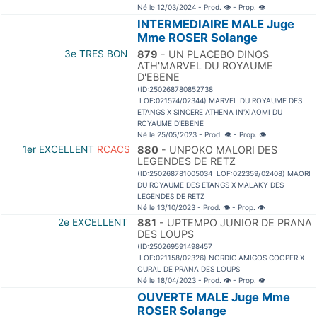
Né le 12/03/2024 - Prod.
👁
- Prop.
👁
INTERMEDIAIRE MALE Juge
Mme ROSER Solange
3e TRES BON
879
- UN PLACEBO DINOS
ATH'MARVEL DU ROYAUME
D'EBENE
(ID:250268780852738
LOF:021574/02344) MARVEL DU ROYAUME DES
ETANGS X SINCERE ATHENA IN'XIAOMI DU
ROYAUME D'EBENE
Né le 25/05/2023 - Prod.
👁
- Prop.
👁
1er EXCELLENT
RCACS
880
- UNPOKO MALORI DES
LEGENDES DE RETZ
(ID:250268781005034 LOF:022359/02408) MAORI
DU ROYAUME DES ETANGS X MALAKY DES
LEGENDES DE RETZ
Né le 13/10/2023 - Prod.
👁
- Prop.
👁
2e EXCELLENT
881
- UPTEMPO JUNIOR DE PRANA
DES LOUPS
(ID:250269591498457
LOF:021158/02326) NORDIC AMIGOS COOPER X
OURAL DE PRANA DES LOUPS
Né le 18/04/2023 - Prod.
👁
- Prop.
👁
OUVERTE MALE Juge Mme
ROSER Solange