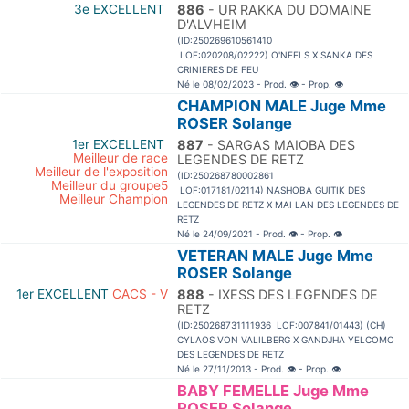
3e EXCELLENT
886
- UR RAKKA DU DOMAINE
D'ALVHEIM
(ID:250269610561410
LOF:020208/02222) O'NEELS X SANKA DES
CRINIERES DE FEU
Né le 08/02/2023 - Prod.
👁
- Prop.
👁
CHAMPION MALE Juge Mme
ROSER Solange
1er EXCELLENT
887
- SARGAS MAIOBA DES
Meilleur de race
LEGENDES DE RETZ
Meilleur de l'exposition
(ID:250268780002861
Meilleur du groupe5
LOF:017181/02114) NASHOBA GUITIK DES
Meilleur Champion
LEGENDES DE RETZ X MAI LAN DES LEGENDES DE
RETZ
Né le 24/09/2021 - Prod.
👁
- Prop.
👁
VETERAN MALE Juge Mme
ROSER Solange
1er EXCELLENT
CACS - V
888
- IXESS DES LEGENDES DE
RETZ
(ID:250268731111936 LOF:007841/01443) (CH)
CYLAOS VON VALILBERG X GANDJHA YELCOMO
DES LEGENDES DE RETZ
Né le 27/11/2013 - Prod.
👁
- Prop.
👁
BABY FEMELLE Juge Mme
ROSER Solange