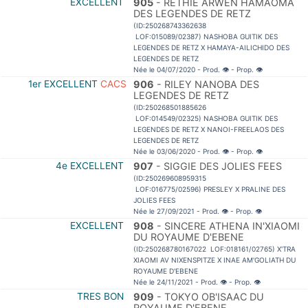
EXCELLENT
905
- RETHIE ARWEN HAMAOMA
DES LEGENDES DE RETZ
(ID:250268743362638
LOF:015089/02387) NASHOBA GUITIK DES
LEGENDES DE RETZ X HAMAYA-AILICHIDO DES
LEGENDES DE RETZ
Née le 04/07/2020 - Prod.
👁
- Prop.
👁
1er EXCELLENT
CACS
906
- RILEY NANOBA DES
LEGENDES DE RETZ
(ID:250268501885626
LOF:014549/02325) NASHOBA GUITIK DES
LEGENDES DE RETZ X NANOI-FREELAOS DES
LEGENDES DE RETZ
Née le 03/06/2020 - Prod.
👁
- Prop.
👁
4e EXCELLENT
907
- SIGGIE DES JOLIES FEES
(ID:250269608959315
LOF:016775/02596) PRESLEY X PRALINE DES
JOLIES FEES
Née le 27/09/2021 - Prod.
👁
- Prop.
👁
EXCELLENT
908
- SINCERE ATHENA IN'XIAOMI
DU ROYAUME D'EBENE
(ID:250268780167022 LOF:018161/02765) X'TRA
XIAOMI AV NIXENSPITZE X INAE AM'GOLIATH DU
ROYAUME D'EBENE
Née le 24/11/2021 - Prod.
👁
- Prop.
👁
TRES BON
909
- TOKYO OB'ISAAC DU
ROYAUME D'EBENE