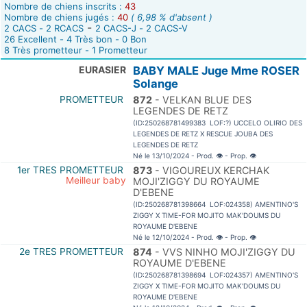
Nombre de chiens inscrits :
43
Nombre de chiens jugés :
40
( 6,98 % d'absent )
-
2 CACS - 2 RCACS
2 CACS-J - 2 CACS-V
26 Excellent - 4 Très bon - 0 Bon
8 Très prometteur - 1 Prometteur
EURASIER
BABY MALE Juge Mme ROSER
Solange
PROMETTEUR
872
- VELKAN BLUE DES
LEGENDES DE RETZ
(ID:250268781499383 LOF:?) UCCELO OLIRIO DES
LEGENDES DE RETZ X RESCUE JOUBA DES
LEGENDES DE RETZ
Né le 13/10/2024 - Prod.
👁
- Prop.
👁
1er TRES PROMETTEUR
873
- VIGOUREUX KERCHAK
Meilleur baby
MOJI'ZIGGY DU ROYAUME
D'EBENE
(ID:250268781398664 LOF:024358) AMENTINO'S
ZIGGY X TIME-FOR MOJITO MAK'DOUMS DU
ROYAUME D'EBENE
Né le 12/10/2024 - Prod.
👁
- Prop.
👁
2e TRES PROMETTEUR
874
- VVS NINHO MOJI'ZIGGY DU
ROYAUME D'EBENE
(ID:250268781398694 LOF:024357) AMENTINO'S
ZIGGY X TIME-FOR MOJITO MAK'DOUMS DU
ROYAUME D'EBENE