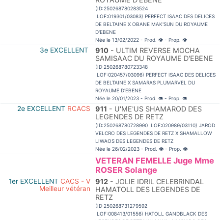
(ID:250268780283524
LOF:019301/03083) PERFECT ISAAC DES DELICES
DE BELTAINE X OBANE MAK'SUN DU ROYAUME
D'EBENE
Née le 13/02/2022 - Prod.
👁
- Prop.
👁
3e EXCELLENT
910
- ULTIM REVERSE MOCHA
SAMISAAC DU ROYAUME D'EBENE
(ID:250268780723348
LOF:020457/03096) PERFECT ISAAC DES DELICES
DE BELTAINE X SAMARAS PLUMARVEL DU
ROYAUME D'EBENE
Née le 20/01/2023 - Prod.
👁
- Prop.
👁
2e EXCELLENT
RCACS
911
- U'ME'US SHAMAROD DES
LEGENDES DE RETZ
(ID:250268780728990 LOF:020989/03110) JAROD
VELCRO DES LEGENDES DE RETZ X SHAMALLOW
LIWAOS DES LEGENDES DE RETZ
Née le 26/02/2023 - Prod.
👁
- Prop.
👁
VETERAN FEMELLE Juge Mme
ROSER Solange
1er EXCELLENT
CACS - V
912
- JOLIE IDRIL CELEBRINDAL
Meilleur vétéran
HAMATOLL DES LEGENDES DE
RETZ
(ID:250268731279592
LOF:008413/01556) HATOLL GANDBLACK DES