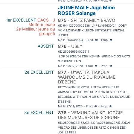
Né le 12/10/2024 - Prod.
👁
- Prop.
👁
JEUNE MALE Juge Mme
ROSER Solange
1er EXCELLENT
CACS - J
875
- SPITZ FAMILY BRAVO
Meilleur jeune
(ID:944125000026536 LKF:LV-61630/24) DOBY
2e Meilleur jeune du
VOM LOEKAMP X LEIIONSPITZQUITE SPECIAL
groupe5
JUNICE
Né le 20/04/2024 - Prod.
👁
- Prop.
👁
ABSENT
876
- UBLY
(ID:250269591026911
LOF:022083/02336) IKSMEN SPINDINCIOS AKYS
X ROXANE LARA
Né le 03/12/2023 - Prod.
👁
- Prop.
👁
2e EXCELLENT
877
- U'WATTA TIAKOLA
WAN'DOUMS DU ROYAUME
D'EBENE
(ID:250268781129231 LOF:022833) RHUM
ARRANGE BY DOUMS DE PRANA DES LOUPS X
RECORDS WITH WANN OB'MARVEL DU ROYAUME
D'EBENE
Né le 27/11/2023 - Prod.
👁
- Prop.
👁
3e EXCELLENT
878
- VEMUND VALKO JOGGIE
DES MURMURES DE SIGRUNE
(ID:250268781162238 LOF:022649/02378) JOKAI
VELCRO DES LEGENDES DE RETZ X SIGGIE DES
JOLIES FEES