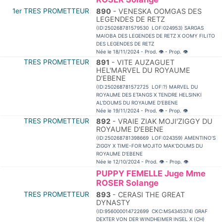
1er TRES PROMETTEUR
890
- VENESKA OOMGAS DES
LEGENDES DE RETZ
(ID:250268781579530 LOF:024953) SARGAS
MAIOBA DES LEGENDES DE RETZ X OOMY FILITO
DES LEGENDES DE RETZ
Née le 18/11/2024 - Prod.
👁
- Prop.
👁
TRES PROMETTEUR
891
- VITE AUZAGUET
HEL'MARVEL DU ROYAUME
D'EBENE
(ID:250268781572725 LOF:?) MARVEL DU
ROYAUME DES ETANGS X TENDRE HELSINKI
AL'DOUMS DU ROYAUME D'EBENE
Née le 19/11/2024 - Prod.
👁
- Prop.
👁
TRES PROMETTEUR
892
- VRAIE ZIAK MOJI'ZIGGY DU
ROYAUME D'EBENE
(ID:250268781398669 LOF:024359) AMENTINO'S
ZIGGY X TIME-FOR MOJITO MAK'DOUMS DU
ROYAUME D'EBENE
Née le 12/10/2024 - Prod.
👁
- Prop.
👁
PUPPY FEMELLE Juge Mme
ROSER Solange
TRES PROMETTEUR
893
- CERASI THE GREAT
DYNASTY
(ID:956000014722699 CKC:MS4345374) GRAF
DEXTER VON DER WINDHEIMER INSEL X (CH)