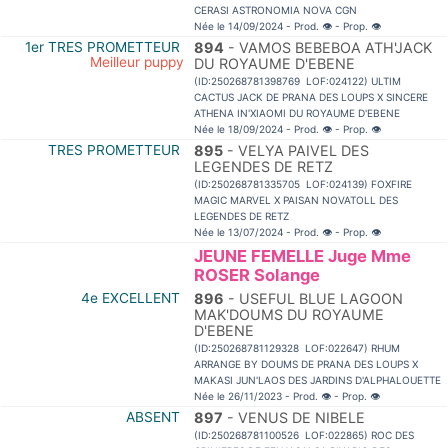
CERASI ASTRONOMIA NOVA CGN
Née le 14/09/2024 - Prod.
👁
- Prop.
👁
1er TRES PROMETTEUR
894
- VAMOS BEBEBOA ATH'JACK
Meilleur puppy
DU ROYAUME D'EBENE
(ID:250268781398769 LOF:024122) ULTIM
CACTUS JACK DE PRANA DES LOUPS X SINCERE
ATHENA IN'XIAOMI DU ROYAUME D'EBENE
Née le 18/09/2024 - Prod.
👁
- Prop.
👁
TRES PROMETTEUR
895
- VELYA PAIVEL DES
LEGENDES DE RETZ
(ID:250268781335705 LOF:024139) FOXFIRE
MAGIC MARVEL X PAISAN NOVATOLL DES
LEGENDES DE RETZ
Née le 13/07/2024 - Prod.
👁
- Prop.
👁
JEUNE FEMELLE Juge Mme
ROSER Solange
4e EXCELLENT
896
- USEFUL BLUE LAGOON
MAK'DOUMS DU ROYAUME
D'EBENE
(ID:250268781129328 LOF:022647) RHUM
ARRANGE BY DOUMS DE PRANA DES LOUPS X
MAKASI JUN'LAOS DES JARDINS D'ALPHALOUETTE
Née le 26/11/2023 - Prod.
👁
- Prop.
👁
ABSENT
897
- VENUS DE NIBELE
(ID:250268781100526 LOF:022865) ROC DES