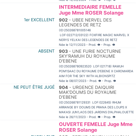
INTERMEDIAIRE FEMELLE
Juge Mme ROSER Solange
1er EXCELLENT
902
- UBEE NERVEL DES
LEGENDES DE RETZ
(ID:250268781005146
LOF:022712/03122) FOXFIRE MAGIC MARVEL X
NERYS YELKAI DES LEGENDES DE RETZ
Née le 12/11/2023 - Prod.
👁
- Prop.
👁
ABSENT
903
- UNE FURIE NOCTURNE
SKY'RAMUH DU ROYAUME
D'EBENE
(ID:250268780923520 LOF:021718) RAMUH
POM'ISAAC DU ROYAUME D'EBENE X CAROMARDA
AIM FOR THE SKY WITH ALBIONSPITZ
Née le 08/07/2023 - Prod.
👁
- Prop.
👁
NE PEUT ÊTRE JUGÉ
904
- URGENCE DAIQUIRI
MAK'DOUMS DU ROYAUME
D'EBENE
(ID:250268781129331 LOF:022645) RHUM
ARRANGE BY DOUMS DE PRANA DES LOUPS X
MAKASI JUN'LAOS DES JARDINS D'ALPHALOUETTE
Née le 26/11/2023 - Prod.
👁
- Prop.
👁
OUVERTE FEMELLE Juge Mme
ROSER Solange