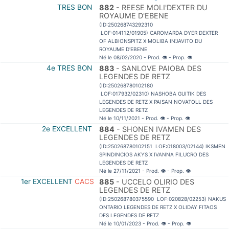
TRES BON
882
- REESE MOLI'DEXTER DU
ROYAUME D'EBENE
(ID:250268743292310
LOF:014112/01905) CAROMARDA DYER DEXTER
OF ALBIONSPITZ X MOLIBA IN'JAVITO DU
ROYAUME D'EBENE
Né le 08/02/2020 - Prod.
👁
- Prop.
👁
4e TRES BON
883
- SANLOVE PAIOBA DES
LEGENDES DE RETZ
(ID:250268780102180
LOF:017932/02310) NASHOBA GUITIK DES
LEGENDES DE RETZ X PAISAN NOVATOLL DES
LEGENDES DE RETZ
Né le 10/11/2021 - Prod.
👁
- Prop.
👁
2e EXCELLENT
884
- SHONEN IVAMEN DES
LEGENDES DE RETZ
(ID:250268780102151 LOF:018003/02144) IKSMEN
SPINDINCIOS AKYS X IVANNA FILUCRO DES
LEGENDES DE RETZ
Né le 27/11/2021 - Prod.
👁
- Prop.
👁
1er EXCELLENT
CACS
885
- UCCELO OLIRIO DES
LEGENDES DE RETZ
(ID:250268780375590 LOF:020828/02253) NAKUS
ONTARIO LEGENDES DE RETZ X OLIDAY FITAOS
DES LEGENDES DE RETZ
Né le 10/01/2023 - Prod.
👁
- Prop.
👁