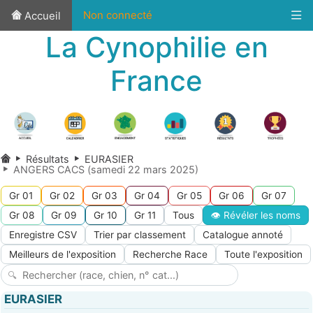
Non connecté
Accueil
La Cynophilie en
France
Résultats
EURASIER
ANGERS CACS (samedi 22 mars 2025)
Gr 01
Gr 02
Gr 03
Gr 04
Gr 05
Gr 06
Gr 07
Gr 08
Gr 09
Gr 10
Gr 11
Tous
👁 Révéler les noms
Enregistre CSV
Trier par classement
Catalogue annoté
Meilleurs de l'exposition
Recherche Race
Toute l'exposition
EURASIER