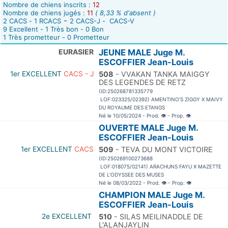
Nombre de chiens inscrits :
12
Nombre de chiens jugés :
11
( 8,33 % d'absent )
-
2 CACS - 1 RCACS
2 CACS-J - CACS-V
9 Excellent - 1 Très bon - 0 Bon
1 Très prometteur - 0 Prometteur
EURASIER
JEUNE MALE Juge M.
ESCOFFIER Jean-Louis
1er EXCELLENT
CACS - J
508
- VVAKAN TANKA MAIGGY
DES LEGENDES DE RETZ
(ID:250268781335779
LOF:023325/02392) AMENTINO'S ZIGGY X MAIVY
DU ROYAUME DES ETANGS
Né le 10/05/2024 - Prod.
👁
- Prop.
👁
OUVERTE MALE Juge M.
ESCOFFIER Jean-Louis
1er EXCELLENT
CACS
509
- TEVA DU MONT VICTOIRE
(ID:250269100273688
LOF:018075/02141) ARACHUNS FAYU X MAZETTE
DE L'ODYSSEE DES MUSES
Né le 08/03/2022 - Prod.
👁
- Prop.
👁
CHAMPION MALE Juge M.
ESCOFFIER Jean-Louis
2e EXCELLENT
510
- SILAS MEILINADDLE DE
L'ALANJAYLIN