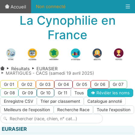
Non connecté
Accueil
La Cynophilie en
France
Résultats
EURASIER
MARTIGUES - CACS (samedi 19 avril 2025)
Gr 01
Gr 02
Gr 03
Gr 04
Gr 05
Gr 06
Gr 07
Gr 08
Gr 09
Gr 10
Gr 11
Tous
👁 Révéler les noms
Enregistre CSV
Trier par classement
Catalogue annoté
Meilleurs de l'exposition
Recherche Race
Toute l'exposition
EURASIER