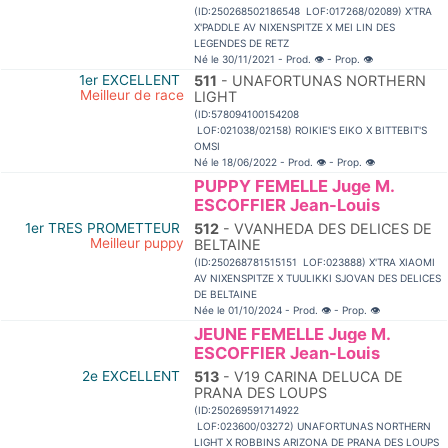
(ID:250268502186548 LOF:017268/02089) X'TRA
X'PADDLE AV NIXENSPITZE X MEI LIN DES
LEGENDES DE RETZ
Né le 30/11/2021 - Prod.
👁
- Prop.
👁
1er EXCELLENT
511
- UNAFORTUNAS NORTHERN
Meilleur de race
LIGHT
(ID:578094100154208
LOF:021038/02158) ROIKIE'S EIKO X BITTEBIT'S
OMSI
Né le 18/06/2022 - Prod.
👁
- Prop.
👁
PUPPY FEMELLE Juge M.
ESCOFFIER Jean-Louis
1er TRES PROMETTEUR
512
- VVANHEDA DES DELICES DE
Meilleur puppy
BELTAINE
(ID:250268781515151 LOF:023888) X'TRA XIAOMI
AV NIXENSPITZE X TUULIKKI SJOVAN DES DELICES
DE BELTAINE
Née le 01/10/2024 - Prod.
👁
- Prop.
👁
JEUNE FEMELLE Juge M.
ESCOFFIER Jean-Louis
2e EXCELLENT
513
- V19 CARINA DELUCA DE
PRANA DES LOUPS
(ID:250269591714922
LOF:023600/03272) UNAFORTUNAS NORTHERN
LIGHT X ROBBINS ARIZONA DE PRANA DES LOUPS