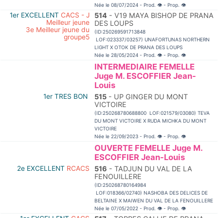
Née le 08/07/2024 - Prod.
👁
- Prop.
👁
1er EXCELLENT
CACS - J
514
- V19 MAYA BISHOP DE PRANA
Meilleur jeune
DES LOUPS
3e Meilleur jeune du
(ID:250269591713848
groupe5
LOF:023337/03257) UNAFORTUNAS NORTHERN
LIGHT X OTOK DE PRANA DES LOUPS
Née le 28/05/2024 - Prod.
👁
- Prop.
👁
INTERMEDIAIRE FEMELLE
Juge M. ESCOFFIER Jean-
Louis
1er TRES BON
515
- UP GINGER DU MONT
VICTOIRE
(ID:250268780688800 LOF:021579/03080) TEVA
DU MONT VICTOIRE X RUDA MICHKA DU MONT
VICTOIRE
Née le 22/09/2023 - Prod.
👁
- Prop.
👁
OUVERTE FEMELLE Juge M.
ESCOFFIER Jean-Louis
2e EXCELLENT
RCACS
516
- TADJUN DU VAL DE LA
FENOUILLERE
(ID:250268780164984
LOF:018366/02740) NASHOBA DES DELICES DE
BELTAINE X MAIWEN DU VAL DE LA FENOUILLERE
Née le 07/05/2022 - Prod.
👁
- Prop.
👁