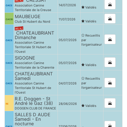
CRESSAT
14/07/2026
Association Canine
CACS
Validés
Territoriale de la Creuse
MAUBEUGE
11/07/2026
CACIB
Validés
Club St Hubert du Nord
CHATEAUBRIANT
Recueillis
Dimanche
05/07/2026
par
CACS
Association Canine
l’organisateur
Territoriale St Hubert de
l'Ouest
SIGOGNE
Association Canine
05/07/2026
CACS
Validés
Territoriale de la Charente
CHATEAUBRIANT
Samedi
Recueillis
par
Association Canine
04/07/2026
CACS
l’organisateur
Territoriale St Hubert de
l'Ouest
R.E. Doggen - St
André le Gaz (38)
28/06/2026
RE
Validés
DOGGEN CLUB DE FRANCE
SALLES D AUDE
Samedi - En
nocturne
27/06/2026
CACS