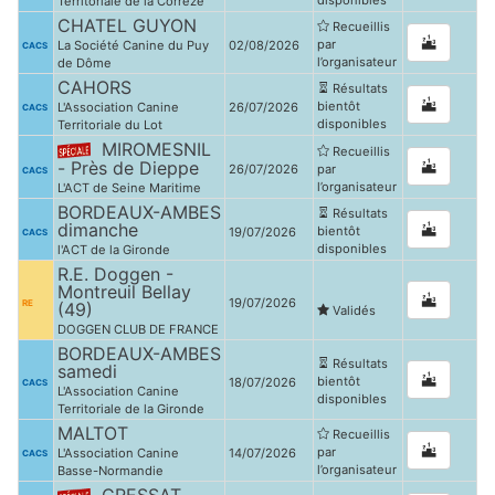
disponibles
Territoriale de la Corrèze
CHATEL GUYON
Recueillis
par
La Société Canine du Puy
02/08/2026
CACS
l’organisateur
de Dôme
CAHORS
Résultats
bientôt
L'Association Canine
26/07/2026
CACS
disponibles
Territoriale du Lot
MIROMESNIL
Recueillis
- Près de Dieppe
26/07/2026
par
CACS
l’organisateur
L'ACT de Seine Maritime
BORDEAUX-AMBES
Résultats
dimanche
bientôt
19/07/2026
CACS
disponibles
l'ACT de la Gironde
R.E. Doggen -
Montreuil Bellay
19/07/2026
RE
(49)
Validés
DOGGEN CLUB DE FRANCE
BORDEAUX-AMBES
Résultats
samedi
bientôt
18/07/2026
CACS
L'Association Canine
disponibles
Territoriale de la Gironde
MALTOT
Recueillis
par
L'Association Canine
14/07/2026
CACS
l’organisateur
Basse-Normandie