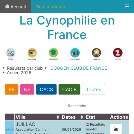
Non connecté
Accueil
La Cynophilie en
France
Résultats par club
DOGGEN CLUB DE FRANCE
Année 2026
RE
NE
CACS
CACIB
Toutes
Ville
Dates
Etat
Actions
JUILLAC
Résultats
bientôt
Association Canine
09/08/2026
CACS