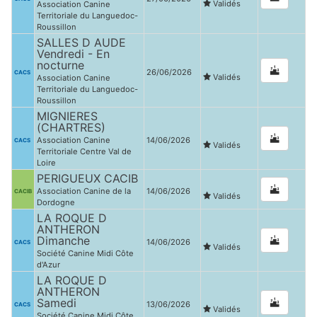
Validés
Association Canine
Territoriale du Languedoc-
Roussillon
SALLES D AUDE
Vendredi - En
nocturne
26/06/2026
CACS
Validés
Association Canine
Territoriale du Languedoc-
Roussillon
MIGNIERES
(CHARTRES)
Association Canine
14/06/2026
CACS
Validés
Territoriale Centre Val de
Loire
PERIGUEUX CACIB
Association Canine de la
14/06/2026
CACIB
Validés
Dordogne
LA ROQUE D
ANTHERON
Dimanche
14/06/2026
CACS
Validés
Société Canine Midi Côte
d'Azur
LA ROQUE D
ANTHERON
Samedi
13/06/2026
CACS
Validés
Société Canine Midi Côte