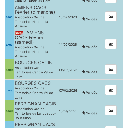
Validés
Club St Hubert du Nord
AMIENS CACS
Février (dimanche)
Association Canine
15/02/2026
CACS
Validés
Territoriale Nord de la
Picardie
AMIENS
CACS Février
(samedi)
14/02/2026
CACS
Validés
Association Canine
Territoriale Nord de la
Picardie
BOURGES CACIB
Association Canine
08/02/2026
CACIB
Validés
Territoriale Centre Val de
Loire
BOURGES CACS
Association Canine
07/02/2026
CACS
Validés
Territoriale Centre Val de
Loire
PERPIGNAN CACIB
Association Canine
18/01/2026
CACIB
Validés
Territoriale du Languedoc-
Roussillon
PERPIGNAN CACS