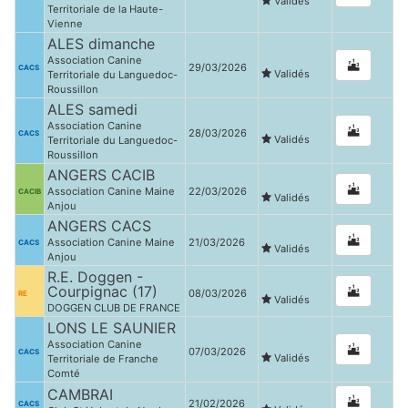
Validés
Territoriale de la Haute-
Vienne
ALES dimanche
Association Canine
29/03/2026
CACS
Validés
Territoriale du Languedoc-
Roussillon
ALES samedi
Association Canine
28/03/2026
CACS
Validés
Territoriale du Languedoc-
Roussillon
ANGERS CACIB
Association Canine Maine
22/03/2026
CACIB
Validés
Anjou
ANGERS CACS
Association Canine Maine
21/03/2026
CACS
Validés
Anjou
R.E. Doggen -
Courpignac (17)
08/03/2026
RE
Validés
DOGGEN CLUB DE FRANCE
LONS LE SAUNIER
Association Canine
07/03/2026
CACS
Validés
Territoriale de Franche
Comté
CAMBRAI
21/02/2026
CACS