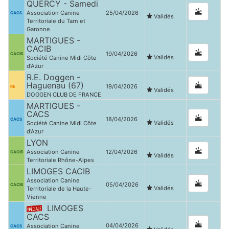
QUERCY - Samedi
Association Canine
25/04/2026
CACS
Validés
Territoriale du Tarn et
Garonne
MARTIGUES -
CACIB
19/04/2026
CACIB
Validés
Société Canine Midi Côte
d'Azur
R.E. Doggen -
Haguenau (67)
19/04/2026
RE
Validés
DOGGEN CLUB DE FRANCE
MARTIGUES -
CACS
18/04/2026
CACS
Validés
Société Canine Midi Côte
d'Azur
LYON
Association Canine
12/04/2026
CACIB
Validés
Territoriale Rhône-Alpes
LIMOGES CACIB
Association Canine
05/04/2026
CACIB
Validés
Territoriale de la Haute-
Vienne
LIMOGES
CACS
04/04/2026
Association Canine
CACS