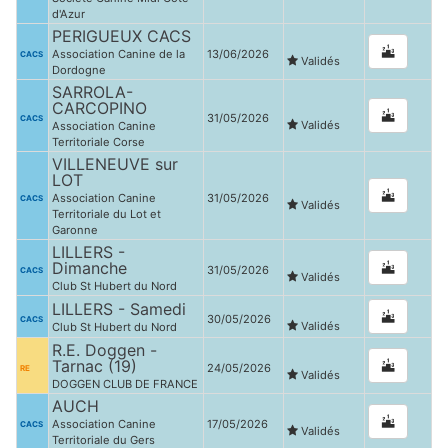
d'Azur
PERIGUEUX CACS
Association Canine de la
13/06/2026
CACS
Validés
Dordogne
SARROLA-
CARCOPINO
31/05/2026
CACS
Validés
Association Canine
Territoriale Corse
VILLENEUVE sur
LOT
Association Canine
31/05/2026
CACS
Validés
Territoriale du Lot et
Garonne
LILLERS -
Dimanche
31/05/2026
CACS
Validés
Club St Hubert du Nord
LILLERS - Samedi
30/05/2026
CACS
Validés
Club St Hubert du Nord
R.E. Doggen -
Tarnac (19)
24/05/2026
RE
Validés
DOGGEN CLUB DE FRANCE
AUCH
Association Canine
17/05/2026
CACS
Validés
Territoriale du Gers