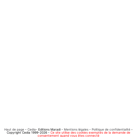
Haut de page
-
Cedia
- Editions Maradi -
Mentions légales
-
Politique de confidentialité
-
Copyright Cedia 1999-2026 -
Ce site utilise des cookies exemptés de la demande de
consentement quand vous êtes connecté