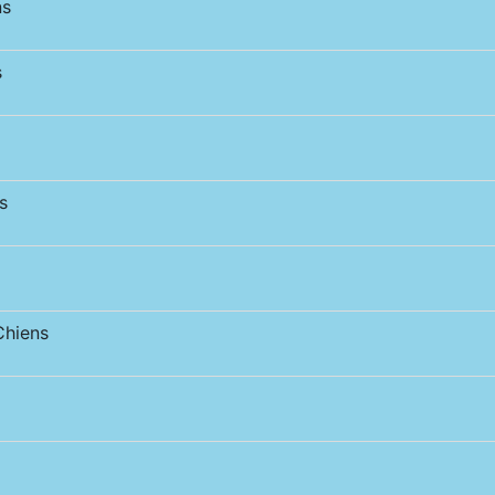
ns
s
s
hiens