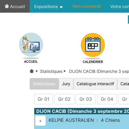
Non connecté
Accueil
Expositions
Votre c
Statistiques
DIJON CACIB (Dimanche 3 se
Statistiques
Jury
Catalogue interactif
Cata
Gr 01
Gr 02
Gr 03
Gr 04
Gr
DIJON CACIB (Dimanche 3 septembre 2
KELPIE AUSTRALIEN : 4 Chiens
+