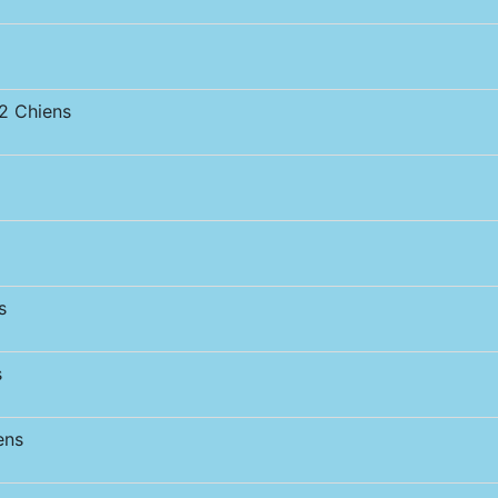
 Chiens
s
s
ens