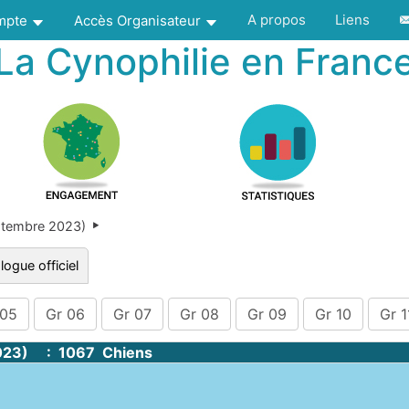
A propos
Liens
ompte
Accès Organisateur
La Cynophilie en Franc
ptembre 2023)
logue officiel
 05
Gr 06
Gr 07
Gr 08
Gr 09
Gr 10
Gr 1
023) : 1067 Chiens