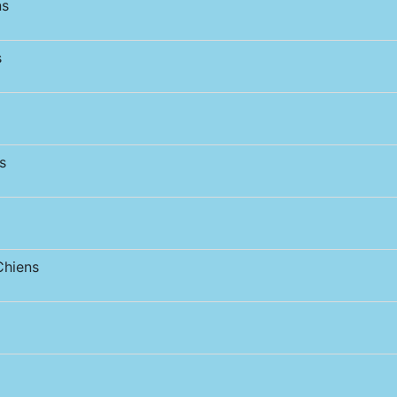
ns
s
s
hiens