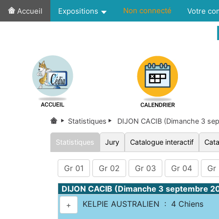
Non connecté
Accueil
Expositions
Votre c
Statistiques
DIJON CACIB (Dimanche 3 se
Statistiques
Jury
Catalogue interactif
Cata
Gr 01
Gr 02
Gr 03
Gr 04
Gr
DIJON CACIB (Dimanche 3 septembre 2
KELPIE AUSTRALIEN : 4 Chiens
+