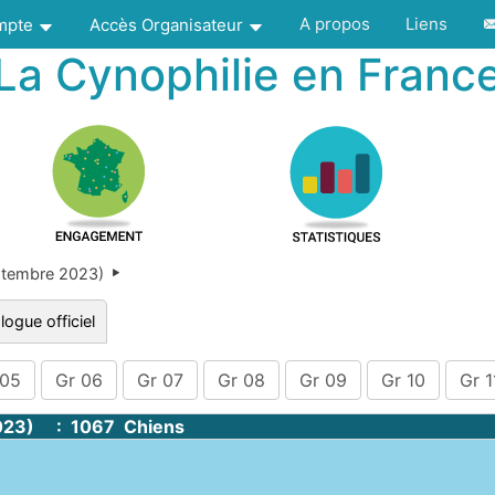
A propos
Liens
ompte
Accès Organisateur
La Cynophilie en Franc
ptembre 2023)
logue officiel
 05
Gr 06
Gr 07
Gr 08
Gr 09
Gr 10
Gr 1
023) : 1067 Chiens