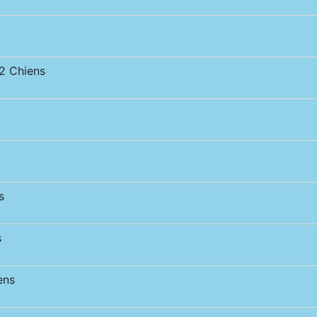
 Chiens
s
s
ens