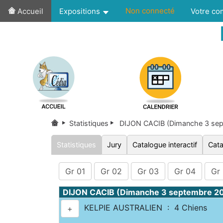
Non connecté
Accueil
Expositions
Votre c
Statistiques
DIJON CACIB (Dimanche 3 se
Statistiques
Jury
Catalogue interactif
Cata
Gr 01
Gr 02
Gr 03
Gr 04
Gr
DIJON CACIB (Dimanche 3 septembre 2
KELPIE AUSTRALIEN : 4 Chiens
+