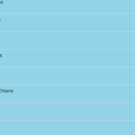
ns
s
s
hiens