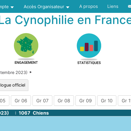
A propos
Liens
ompte
Accès Organisateur
La Cynophilie en Franc
ptembre 2023)
logue officiel
 05
Gr 06
Gr 07
Gr 08
Gr 09
Gr 10
Gr 1
023) : 1067 Chiens