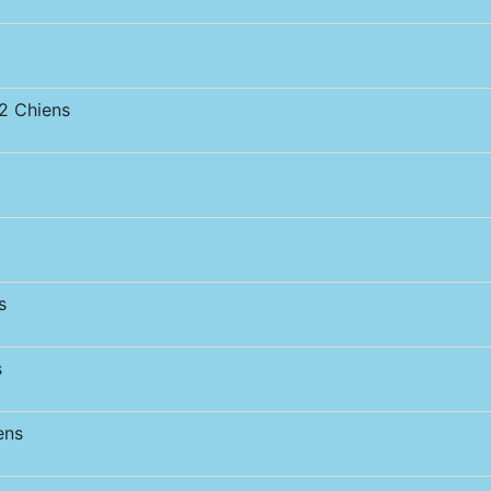
 Chiens
s
s
ens