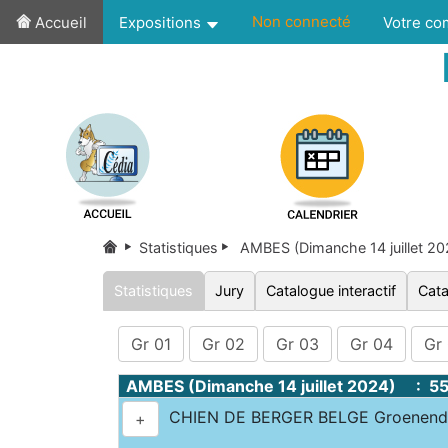
Non connecté
Accueil
Expositions
Votre c
Statistiques
AMBES (Dimanche 14 juillet 2
Statistiques
Jury
Catalogue interactif
Cata
Gr 01
Gr 02
Gr 03
Gr 04
Gr
AMBES (Dimanche 14 juillet 2024) : 5
CHIEN DE BERGER BELGE Groenenda
+