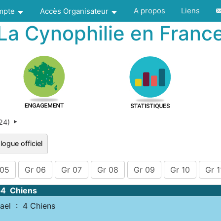
A propos
Liens
ompte
Accès Organisateur
La Cynophilie en Franc
024)
logue officiel
 05
Gr 06
Gr 07
Gr 08
Gr 09
Gr 10
Gr 1
54 Chiens
el : 4 Chiens