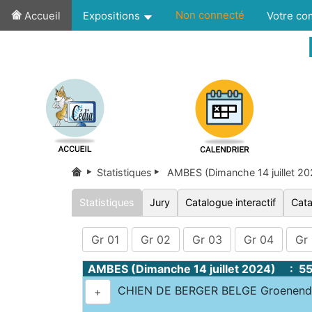
Non connecté
Accueil
Expositions
Votre c
Statistiques
AMBES (Dimanche 14 juillet 2
Statistiques
Jury
Catalogue interactif
Cata
Gr 01
Gr 02
Gr 03
Gr 04
Gr
AMBES (Dimanche 14 juillet 2024) : 5
CHIEN DE BERGER BELGE Groenenda
+