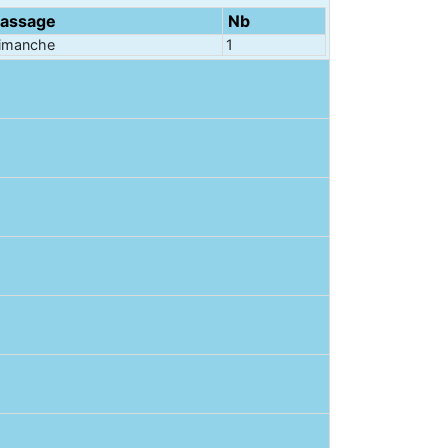
assage
Nb
imanche
1