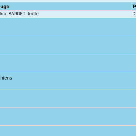
Juge
P
me BARDET Joëlle
D
hiens