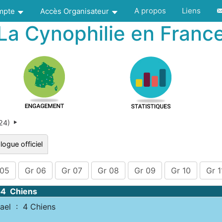
A propos
Liens
ompte
Accès Organisateur
La Cynophilie en Franc
024)
logue officiel
 05
Gr 06
Gr 07
Gr 08
Gr 09
Gr 10
Gr 1
54 Chiens
el : 4 Chiens