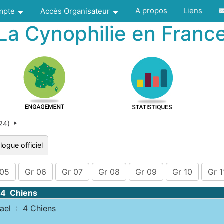
A propos
Liens
ompte
Accès Organisateur
La Cynophilie en Franc
024)
logue officiel
 05
Gr 06
Gr 07
Gr 08
Gr 09
Gr 10
Gr 1
54 Chiens
el : 4 Chiens