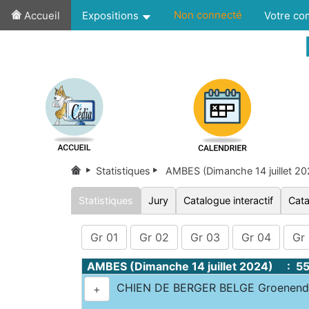
Non connecté
Accueil
Expositions
Votre c
Statistiques
AMBES (Dimanche 14 juillet 2
Statistiques
Jury
Catalogue interactif
Cata
Gr 01
Gr 02
Gr 03
Gr 04
Gr
AMBES (Dimanche 14 juillet 2024) : 5
CHIEN DE BERGER BELGE Groenenda
+