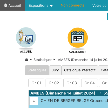
Non connecté
Accueil
Expositions
Votre c
Statistiques
AMBES (Dimanche 14 juillet 2
Statistiques
Jury
Catalogue interactif
Cata
Gr 01
Gr 02
Gr 03
Gr 04
Gr
AMBES (Dimanche 14 juillet 2024) : 5
CHIEN DE BERGER BELGE Groenenda
+