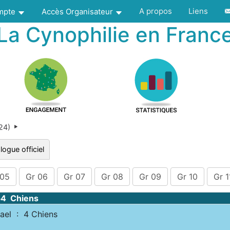
A propos
Liens
ompte
Accès Organisateur
La Cynophilie en Franc
024)
logue officiel
 05
Gr 06
Gr 07
Gr 08
Gr 09
Gr 10
Gr 1
54 Chiens
el : 4 Chiens