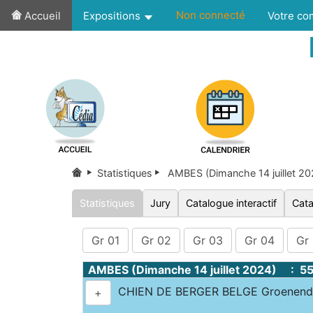
Non connecté
Accueil
Expositions
Votre c
Statistiques
AMBES (Dimanche 14 juillet 2
Statistiques
Jury
Catalogue interactif
Cata
Gr 01
Gr 02
Gr 03
Gr 04
Gr
AMBES (Dimanche 14 juillet 2024) : 5
CHIEN DE BERGER BELGE Groenenda
+