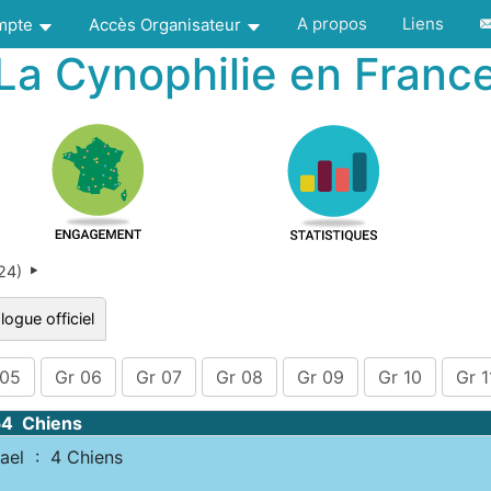
A propos
Liens
ompte
Accès Organisateur
La Cynophilie en Franc
024)
logue officiel
 05
Gr 06
Gr 07
Gr 08
Gr 09
Gr 10
Gr 1
54 Chiens
el : 4 Chiens