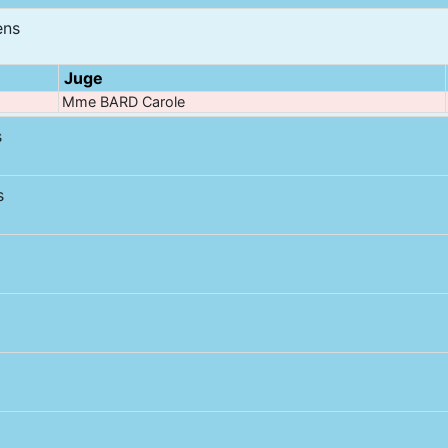
ens
Juge
Mme BARD Carole
s
s