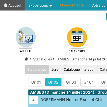
Non connecté
Accueil
Expositions
Votre c
Statistiques
AMBES (Dimanche 14 juillet 2
Statistiques
Jury
Catalogue interactif
Cata
Gr 01
Gr 02
Gr 03
Gr 04
Gr
AMBES (Dimanche 14 juillet 2024) Grou
DOBERMANN Noir et Feu : 4 Chien
+