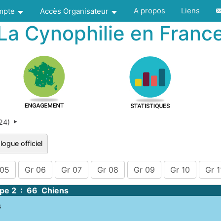
A propos
Liens
ompte
Accès Organisateur
La Cynophilie en Franc
024)
logue officiel
 05
Gr 06
Gr 07
Gr 08
Gr 09
Gr 10
Gr 1
pe 2 : 66 Chiens
s