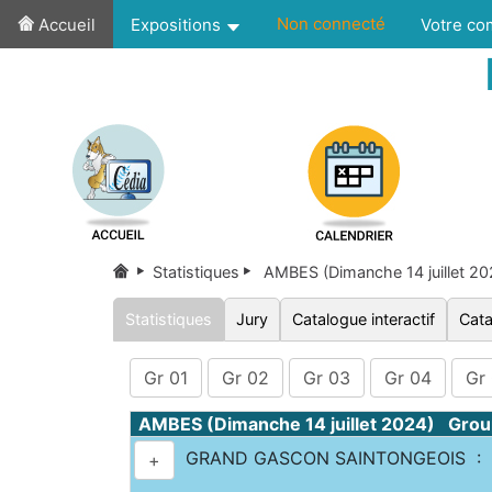
Non connecté
Accueil
Expositions
Votre c
Statistiques
AMBES (Dimanche 14 juillet 2
Statistiques
Jury
Catalogue interactif
Cata
Gr 01
Gr 02
Gr 03
Gr 04
Gr
AMBES (Dimanche 14 juillet 2024) Grou
GRAND GASCON SAINTONGEOIS : 2
+