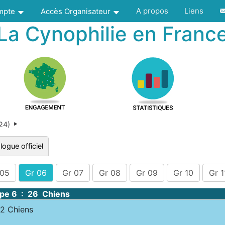
A propos
Liens
ompte
Accès Organisateur
La Cynophilie en Franc
024)
logue officiel
 05
Gr 06
Gr 07
Gr 08
Gr 09
Gr 10
Gr 1
pe 6 : 26 Chiens
 Chiens