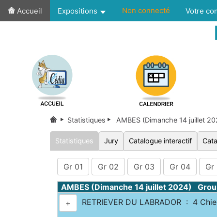
Non connecté
Accueil
Expositions
Votre c
Statistiques
AMBES (Dimanche 14 juillet 2
Statistiques
Jury
Catalogue interactif
Cata
Gr 01
Gr 02
Gr 03
Gr 04
Gr
AMBES (Dimanche 14 juillet 2024) Grou
RETRIEVER DU LABRADOR : 4 Chie
+