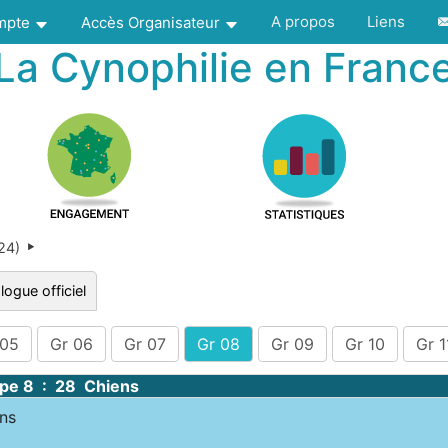
A propos
Liens
ompte
Accès Organisateur
La Cynophilie en Franc
024)
logue officiel
 05
Gr 06
Gr 07
Gr 08
Gr 09
Gr 10
Gr 1
pe 8 : 28 Chiens
ns