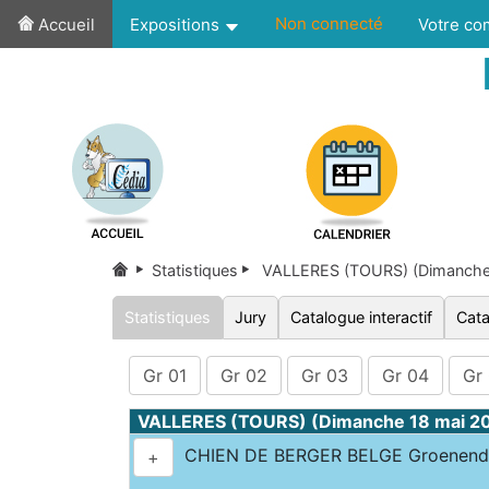
Non connecté
Accueil
Expositions
Votre c
Statistiques
VALLERES (TOURS) (Dimanche
Statistiques
Jury
Catalogue interactif
Cata
Gr 01
Gr 02
Gr 03
Gr 04
Gr
VALLERES (TOURS) (Dimanche 18 mai 2
CHIEN DE BERGER BELGE Groenendae
+