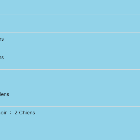
ns
ns
iens
ir : 2 Chiens