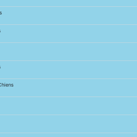
s
s
s
hiens