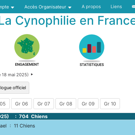
A propos
Liens
ompte
Accès Organisateur
La Cynophilie en Franc
 18 mai 2025)
logue officiel
 05
Gr 06
Gr 07
Gr 08
Gr 09
Gr 10
025) : 704 Chiens
l : 11 Chiens