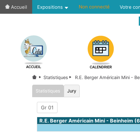
Non connecté
Accueil
Expositions
Votre c
Statistiques
R.E. Berger Américain Mini - Be
Statistiques
Jury
Gr 01
R.E. Berger Américain Mini - Beinheim (